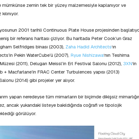
ı ve mümkünse zemin tek bir yüzey malzemesiyle kaplanıyor ve
kılınıyor.
tüdyosunun 2001 tarihli Continuous Plate House projesinden başlatıy
iş bir referans haritası çiziyor. Bu haritada Peter Cook’un Graz
ngham Selfridges binası (2003),
Zaha Hadid Architects
‘ın
cts’in Pekin WaterCube’ü (2007),
Ryue Nishizawa
‘nın Teshima
 Müzesi (2011), Delugan Meissl’in Erl Festival Salonu (2012),
3XN
‘in
b + Macfarlane’in FRAC Center Turbulences yapısı (2013)
Salonu (2014) gibi projeler yer alıyor.
asarım yapan neredeyse tüm mimarların bir biçimde dikişsiz mimarlığı
 tez, ancak yukarıdaki listeye bakıldığında coğrafi ve tipolojik
eklediği görülüyor.