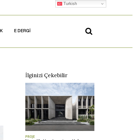
Turkish
İK
E DERGİ
İlginizi Çekebilir
PROJE