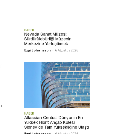
HABER
Nevada Sanat Müzesi:
Sürdürülebilirliği Müzenin
Merkezine Yerleştirmek
Ezgi Johansson
-
6 Ağustos 2026
n
HABER
Atlassian Central: Dünyanın En
Yüksek Hibrit Ahşap Kulesi
Sidney’de Tam Yüksekliğine Ulaştı
Ezgi Johansson
-
6 Ağustos 2026