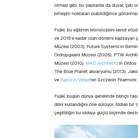
olması gibi, bu yapılarda da duvar, çat
birleşim noktaları olabildiğince görünmez 
Fujiki, bu eğilimin kronolojisini kendi s
ve 2015’e kadar olan dönemi kapsayan gen
Müzesi (2003), Future Systems’ın Birmi
Ordrupgaard Müzesi (2005), PTW Archite
Müzesi (2010),
MAD Architects
‘ın Ordos
The Blue Planet akvaryumu (2013), Jako
ve
Barozzi/Veiga
‘nın Szczecin Filarmoni 
Fujiki, bugün dünya genelinde bilinçli t
dilini kullandığını öne sürüyor. İddialı bir
çeşitliliğin bu iddiayı güçlü biçimde dest