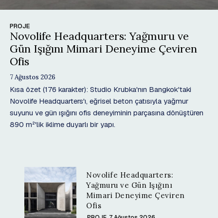
PROJE
Novolife Headquarters: Yağmuru ve
Gün Işığını Mimari Deneyime Çeviren
Ofis
7 Ağustos 2026
Kısa özet (176 karakter): Studio Krubka'nın Bangkok'taki
Novolife Headquarters'ı, eğrisel beton çatısıyla yağmur
suyunu ve gün ışığını ofis deneyiminin parçasına dönüştüren
890 m²'lik iklime duyarlı bir yapı.
Novolife Headquarters:
Yağmuru ve Gün Işığını
Mimari Deneyime Çeviren
Ofis
PROJE
7 Ağustos 2026