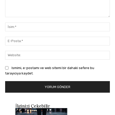
Yorum:
İsi
E-
Pos
Web
Ismimi, e-postamı ve web sitemi bir dahaki sefere bu
tarayıcıya kaydet.
İlginizi Çekebilir