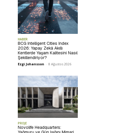
HABER
BCG Intelligent Cities Index
2026: Yapay Zekâ Akıllı
Kentlerde Yaşam Kalitesini Nasıl
Şekillendiriyor?
Ezgi Johansson
-
8 Ağustos 2026
PROJE
Novolife Headquarters:
Yağmuru ve Gün Işığını Mimari