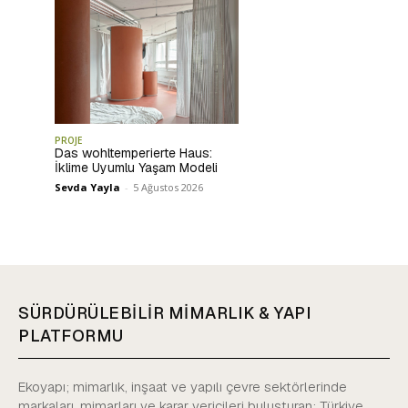
PROJE
Das wohltemperierte Haus:
İklime Uyumlu Yaşam Modeli
Sevda Yayla
-
5 Ağustos 2026
SÜRDÜRÜLEBİLİR MİMARLIK & YAPI
PLATFORMU
Ekoyapı; mimarlık, inşaat ve yapılı çevre sektörlerinde
markaları, mimarları ve karar vericileri buluşturan; Türkiye,