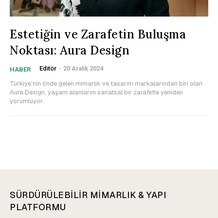
Estetiğin ve Zarafetin Buluşma
Noktası: Aura Design
Editör
-
20 Aralık 2024
HABER
Türkiye’nin önde gelen mimarlık ve tasarım markalarından biri olan
Aura Design, yaşam alanlarını sanatsal bir zarafetle yeniden
yorumluyor.
SÜRDÜRÜLEBİLİR MİMARLIK & YAPI
PLATFORMU