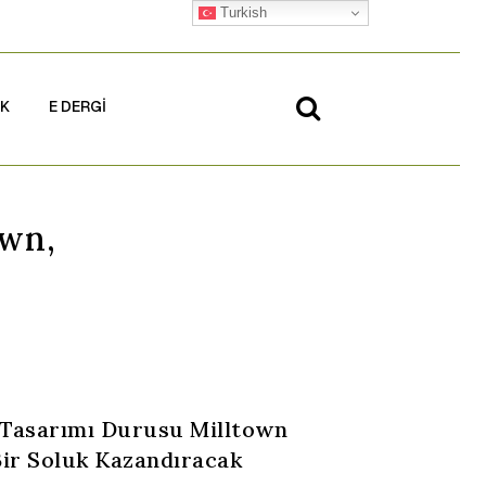
Turkish
İK
E DERGİ
own,
Tasarımı Durusu Milltown
Bir Soluk Kazandıracak