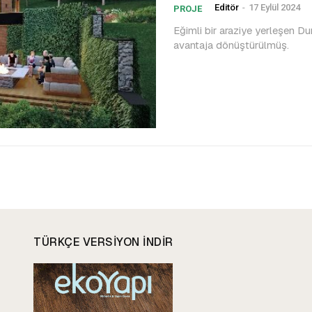
Editör
-
17 Eylül 2024
PROJE
Eğimli bir araziye yerleşen Du
avantaja dönüştürülmüş.
TÜRKÇE VERSIYON INDIR