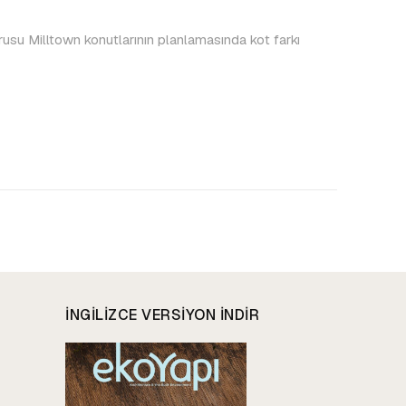
rusu Milltown konutlarının planlamasında kot farkı
INGILIZCE VERSIYON INDIR