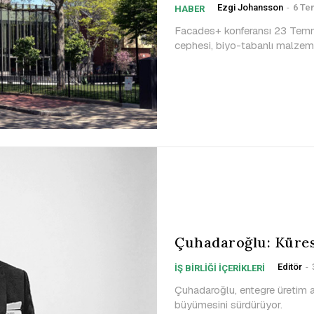
Ezgi Johansson
-
6 Te
HABER
Facades+ konferansı 23 Temm
cephesi, biyo-tabanlı malzeme
Çuhadaroğlu: Küres
Editör
-
İŞ BİRLİĞİ İÇERİKLERİ
Çuhadaroğlu, entegre üretim al
büyümesini sürdürüyor.