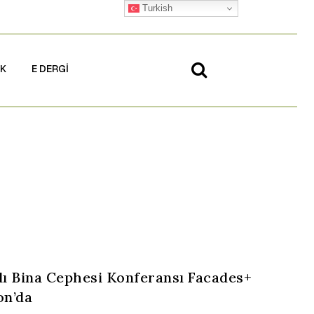
Turkish
İK
E DERGİ
ı Bina Cephesi Konferansı Facades+
on’da