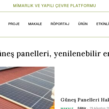
MİMARLIK VE YAPILI ÇEVRE PLATFORMU
PROJE
MAKALE
RÖPORTAJ
ÜRÜN
ETKİNL
neş panelleri, yenilenebilir e
Güneş Panelleri Ha
Editör
-
29 Ağustos 2
MAKALE