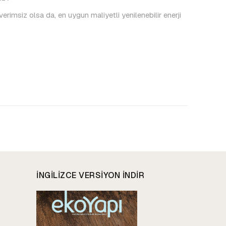
erimsiz olsa da, en uygun maliyetli yenilenebilir enerji
INGILIZCE VERSIYON INDIR