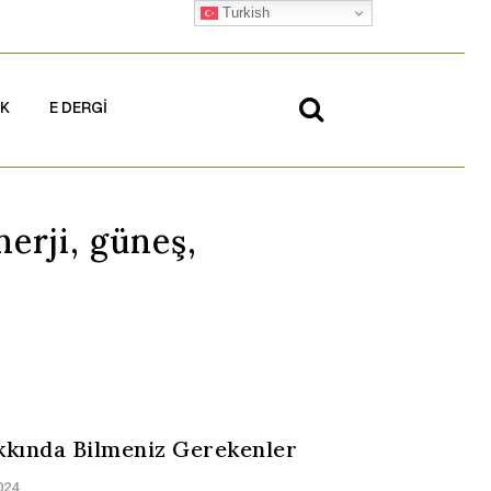
Turkish
İK
E DERGİ
nerji, güneş,
kkında Bilmeniz Gerekenler
024