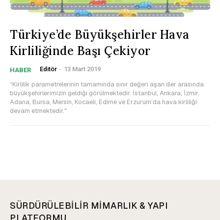
Türkiye’de Büyükşehirler Hava
Kirliliğinde Başı Çekiyor
Editör
-
13 Mart 2019
HABER
“Kirlilik parametrelerinin tamamında sınır değeri aşan iller arasında
büyükşehirlerimizin geldiği görülmektedir. İstanbul, Ankara, İzmir,
Adana, Bursa, Mersin, Kocaeli, Edirne ve Erzurum’da hava kirliliği
devam etmektedir."
SÜRDÜRÜLEBİLİR MİMARLIK & YAPI
PLATFORMU