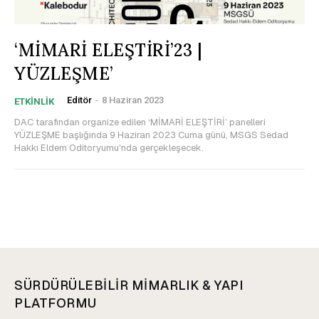
‘MİMARİ ELEŞTİRİ’23 |
YÜZLEŞME’
Editör
-
8 Haziran 2023
ETKİNLİK
DAC tarafından organize edilen ‘MİMARİ ELEŞTİRİ’ panelleri
YÜZLEŞME başlığında 9 Haziran 2023 Cuma günü, MSGS Sedad
Hakkı Eldem Oditoryumu'nda gerçekleşecek.
SÜRDÜRÜLEBİLİR MİMARLIK & YAPI
PLATFORMU