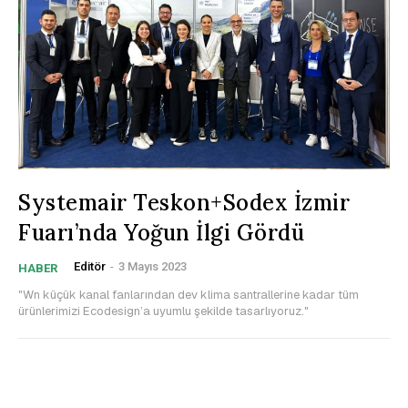
Systemair Teskon+Sodex İzmir
Fuarı’nda Yoğun İlgi Gördü
Editör
-
3 Mayıs 2023
HABER
"Wn küçük kanal fanlarından dev klima santrallerine kadar tüm
ürünlerimizi Ecodesign’a uyumlu şekilde tasarlıyoruz."