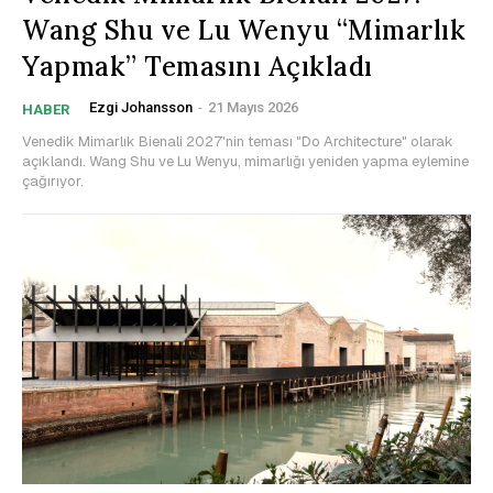
Wang Shu ve Lu Wenyu “Mimarlık
Yapmak” Temasını Açıkladı
Ezgi Johansson
-
21 Mayıs 2026
HABER
Venedik Mimarlık Bienali 2027'nin teması "Do Architecture" olarak
açıklandı. Wang Shu ve Lu Wenyu, mimarlığı yeniden yapma eylemine
çağırıyor.