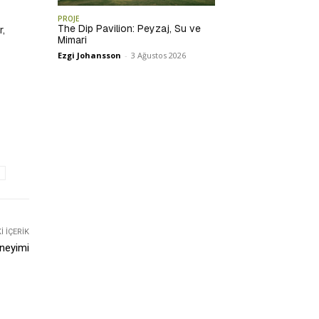
PROJE
The Dip Pavilion: Peyzaj, Su ve
r,
Mimari
Ezgi Johansson
-
3 Ağustos 2026
 İÇERIK
eneyimi