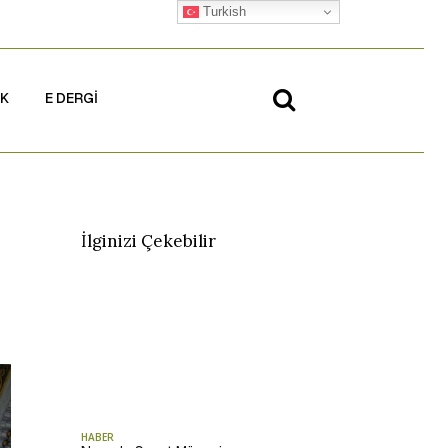
Turkish
İK
E DERGİ
İlginizi Çekebilir
HABER