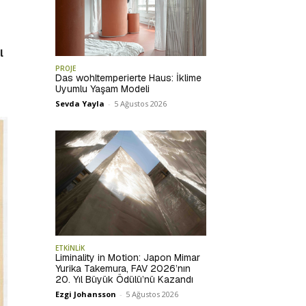
l
PROJE
Das wohltemperierte Haus: İklime
Uyumlu Yaşam Modeli
Sevda Yayla
-
5 Ağustos 2026
ETKİNLİK
Liminality in Motion: Japon Mimar
Yurika Takemura, FAV 2026’nın
20. Yıl Büyük Ödülü’nü Kazandı
Ezgi Johansson
-
5 Ağustos 2026