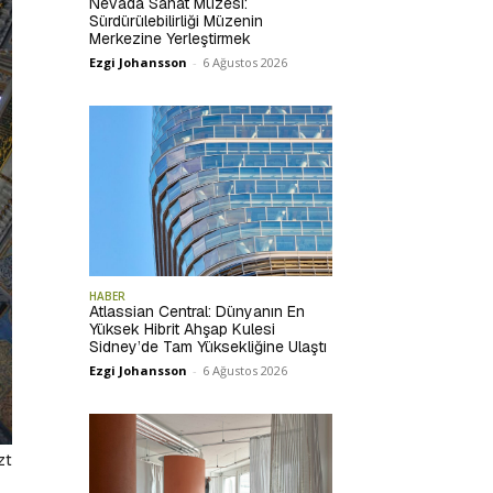
Nevada Sanat Müzesi:
Sürdürülebilirliği Müzenin
Merkezine Yerleştirmek
Ezgi Johansson
-
6 Ağustos 2026
HABER
Atlassian Central: Dünyanın En
Yüksek Hibrit Ahşap Kulesi
Sidney’de Tam Yüksekliğine Ulaştı
Ezgi Johansson
-
6 Ağustos 2026
zt