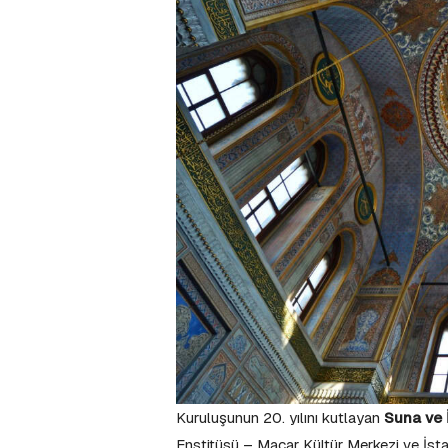
Kuruluşunun 20. yılını kutlayan
Suna ve İ
Enstitüsü – Macar Kültür Merkezi ve İsta