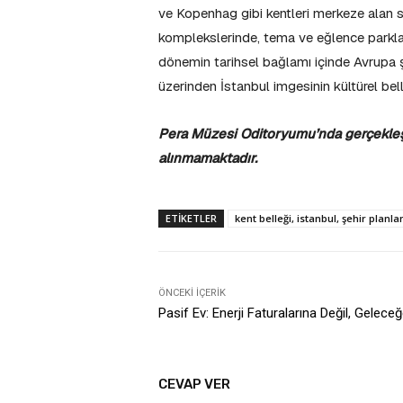
ve Kopenhag gibi kentleri merkeze alan s
komplekslerinde, tema ve eğlence parkları
dönemin tarihsel bağlamı içinde Avrupa şe
üzerinden İstanbul imgesinin kültürel bell
Pera Müzesi Oditoryumu’nda gerçekleşec
alınmamaktadır.
ETIKETLER
kent belleği, istanbul, şehir planl
ÖNCEKI İÇERIK
Pasif Ev: Enerji Faturalarına Değil, Gelece
CEVAP VER