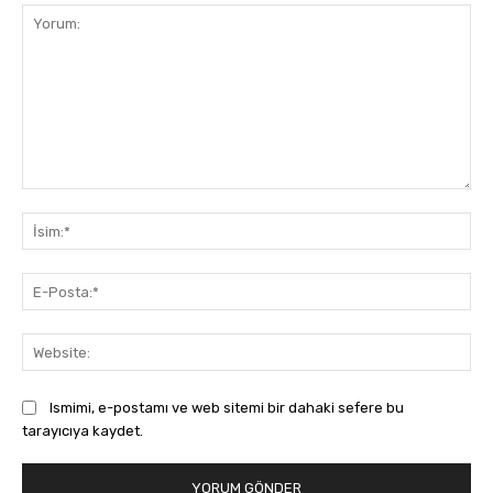
Yorum:
İsi
E-
Pos
Web
Ismimi, e-postamı ve web sitemi bir dahaki sefere bu
tarayıcıya kaydet.