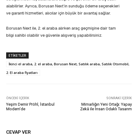
alabilirler. Ayrıca, Borusan Next’in sunduğu ödeme seçenekleri
ve garanti hizmetleri, alıcılar için büyük bir avantaj sağlar.
Borusan Next ile, 2. el araba alırken araç geçmişine dair tam
bilgi sahibi olabilir ve güvenle alışveriş yapabilirsiniz.
ETIKETLER
İkinci el araba, 2. el araba, Borusan Next, Satılık araba, Satılık Otomobil,
2. El araba fiyatları
ÖNCEKI İÇERIK
SONRAKI İÇERIK
Yeşim Demir Pröhl, İstanbul
Mimarlığın Yeni Ortağı: Yapay
Modern’de
Zekâ ile İnsan Odaklı Tasarım
CEVAP VER