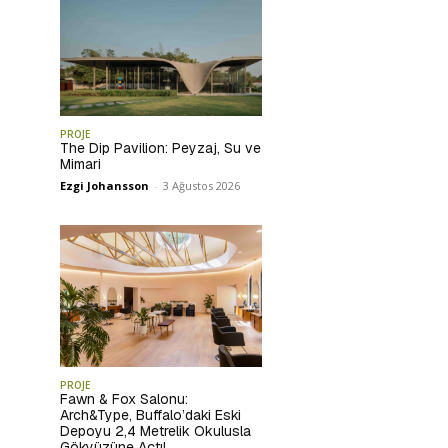
PROJE
The Dip Pavilion: Peyzaj, Su ve
Mimari
Ezgi Johansson
-
3 Ağustos 2026
PROJE
Fawn & Fox Salonu:
Arch&Type, Buffalo’daki Eski
Depoyu 2,4 Metrelik Okulusla
Gökyüzüne Açtı!