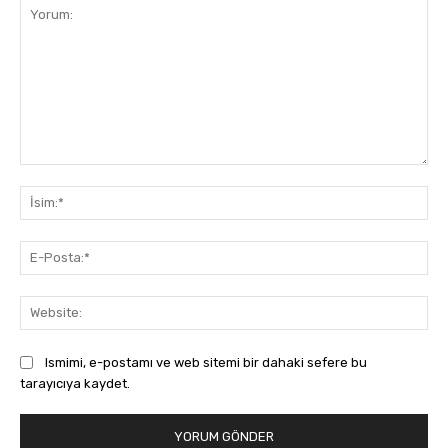
Yorum:
İsi
E-
Pos
Web
Ismimi, e-postamı ve web sitemi bir dahaki sefere bu
tarayıcıya kaydet.