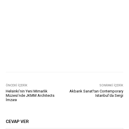
ÖNCEKI İÇERIK
SONRAKI İÇERIK
Helsinki’nin Yeni Mimarlık
Akbank Sanat’tan Contemporary
Müzesi’nde JKMM Architects
Istanbul’da Sergi
İmzası
CEVAP VER