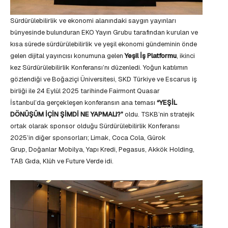
Sürdürülebilirlik ve ekonomi alanındaki saygın yayınları
bünyesinde bulunduran EKO Yayın Grubu tarafından kurulan ve
kısa sürede sürdürülebilirlik ve yeşil ekonomi gündeminin önde
gelen dijital yayıncısı konumuna gelen
Yeşil İş Platformu
, ikinci
kez Sürdürülebilirlik Konferansı’nı düzenledi. Yoğun katılımın
gözlendiği ve Boğaziçi Üniversitesi, SKD Türkiye ve Escarus iş
birliği ile 24 Eylül 2025 tarihinde Fairmont Quasar
İstanbul’da gerçekleşen konferansın ana teması
“YEŞİL
DÖNÜŞÜM İÇİN ŞİMDİ NE YAPMALI?”
oldu. TSKB’nin stratejik
ortak olarak sponsor olduğu Sürdürülebilirlik Konferansı
2025’in diğer sponsorları; Limak, Coca Cola, Gürok
Grup, Doğanlar Mobilya, Yapı Kredi, Pegasus, Akkök Holding,
TAB Gıda, Klüh ve Future Verde idi.