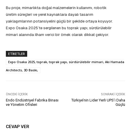
Bu proje, mimarlıkta doğal malzemelerin kullanımı, robotik
üretim süreçleri ve yerel kaynaklara dayalı tasarım
yaklaşımlarının potansiyelini güçlü bir şekilde ortaya koyuyor.
Expo Osaka 2025’te sergilenen bu toprak yapı, sürdürülebilir
mimari alanında ilham verici bir örnek olarak dikkat çekiyor.
ETIKETLER
Expo Osaka 2025, toprak, toprak yapı, sürdürülebilir mimari, Aki Hamada
Architects, 3D Baskı,
ÖNCEKI İÇERIK
SONRAKI İÇERIK
Endo Endüstriyel Fabrika Binası
Türkiye’nin Lider Yerli UPS’i Daha
ve Yönetim Ofisleri
Güçlü
CEVAP VER