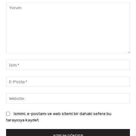
Yorum:
İsi
E-
Pos
Web
Ismimi, e-postamı ve web sitemi bir dahaki sefere bu
tarayıcıya kaydet.