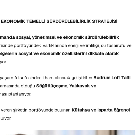
E EKONOMİK T
EMELLİ SÜRDÜRÜLEBİLİRLİK STRATEJİSİ
amanda sosyal, yönetimsel ve ekonomik sürdürülebilirlik
isinde portföyündeki varlıklarında enerji verimliliği, su tasarrufu ve
ölgelerin sosyal ve ekonomik özelliklerini dikkate alarak
yor.
yaşam felsefesinden ilham alınarak geliştirilen
Bodrum Loft Tatil
 aşamasında olduğu
Söğütlüçeşme, Yalıkavak ve
ması planlanıyor.
m veren şirketin portföyünde bulunan
Kütahya ve Isparta öğrenci
luyor.