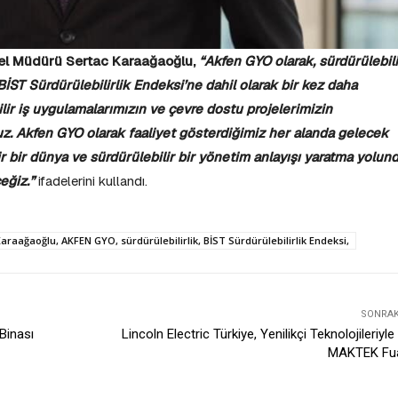
l Müdürü Sertac Karaağaoğlu,
“Akfen GYO olarak, sürdürülebili
ST Sürdürülebilirlik Endeksi’ne dahil olarak bir kez daha
lir iş uygulamalarımızın ve çevre dostu projelerimizin
ruz. Akfen GYO olarak faaliyet gösterdiğimiz her alanda gelecek
lir bir dünya ve sürdürülebilir bir yönetim anlayışı yaratma yolun
eğiz.”
ifadelerini kullandı.
aağaoğlu, AKFEN GYO, sürdürülebilirlik, BİST Sürdürülebilirlik Endeksi,
SONRAKI
 Binası
Lincoln Electric Türkiye, Yenilikçi Teknolojileriyl
MAKTEK Fua