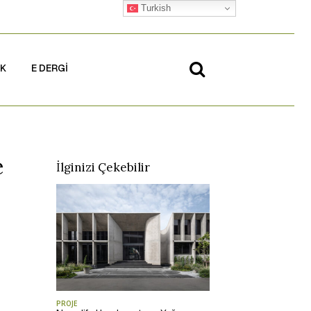
Turkish
İK
E DERGİ
e
İlginizi Çekebilir
PROJE