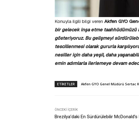
Konuyla ilgili bilgi veren
Akfen GYO Gene
bir gelecek inşa etme taahhüdümüzü Bİ
gösteriyoruz. Bu gelişmeyi sürdürülebi
tescillenmesi olarak gururla karşılıyo
nesiller için daha yeşil, daha yaşanabi
emin adımlarla ilerlemeye devam edec
ETIKETLER
Akfen GYO Genel Müdürü Sertac Kar
ÖNCEKI İÇERIK
Brezilya’daki En Sürdürülebilir McDonald’s