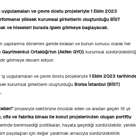
ş uygulamaları ve çevre dostu projeleriyle 1 Ekim 2023
performansı yüksek kurumsal şirketlerin oluşturduğu BİST
acak ve hisseleri burada işlem görmeye başlayacak.
den yapılanma dönemini geride bırakan ve bunun sonucu olarak her
 Gayrimenkul Ortaklığı’nın (Akfen GYO)
, kurumsal sürdürülebilirli
akdir görmeye devam ediyor.
r iş uygulamaları ve çevre dostu projeleriyle
1 Ekim 2023 tarihind
ksek kurumsal şirketlerin oluşturduğu
Borsa İstanbul (BİST)
.
elleri”
projesiyle sektörüne öncülük eden ve aradan geçen 16 yıl
u, ofis ve fabrika binası ile konut projelerinden oluşan portföy
inde benimsediği politikaları, hayata geçirdiği sürdürülebilir, yenilik
m paydaşları için değer yaratmak amacıyla sürdürülebilirlik