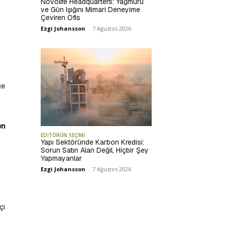
Novolife Headquarters: Yağmuru
ve Gün Işığını Mimari Deneyime
Çeviren Ofis
Ezgi Johansson
-
7 Ağustos 2026
ğe
en
EDİTÖRÜN SEÇİMİ
Yapı Sektöründe Karbon Kredisi:
Sorun Satın Alan Değil, Hiçbir Şey
Yapmayanlar
Ezgi Johansson
-
7 Ağustos 2026
çi