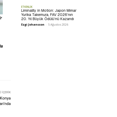
ETKİNLİK
Liminality in Motion: Japon Mimar
Yurika Takemura, FAV 2026’nın
r
20. Yıl Büyük Ödülü’nü Kazandı
Ezgi Johansson
-
5 Ağustos 2026
da
 İÇERIK
e Konya
rı’nda