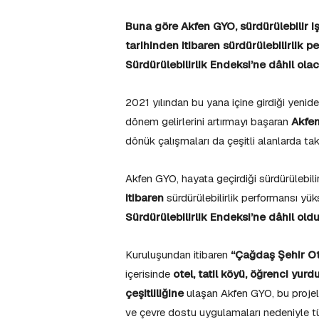
Buna göre Akfen GYO, sürdürülebilir i
tarihinden itibaren sürdürülebilirlik 
Sürdürülebilirlik Endeksi’ne dâhil ol
2021 yılından bu yana içine girdiği yeni
dönem gelirlerini artırmayı başaran
Akfen
dönük çalışmaları da çeşitli alanlarda t
Akfen GYO, hayata geçirdiği sürdürülebili
itibaren
sürdürülebilirlik performansı yü
Sürdürülebilirlik Endeksi’ne dâhil oldu
Kuruluşundan itibaren
“Çağdaş Şehir Ot
içerisinde
otel, tatil köyü, öğrenci yurd
çeşitliliğine
ulaşan Akfen GYO, bu projeler
ve çevre dostu uygulamaları nedeniyle tü