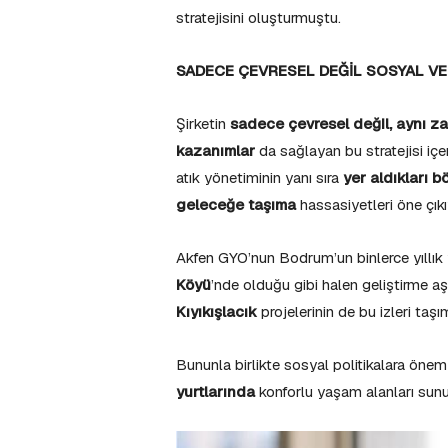
stratejisini oluşturmuştu.
SADECE ÇEVRESEL DEĞİL SOSYAL V
Şirketin
sadece çevresel değil, aynı z
kazanımlar
da sağlayan bu stratejisi içer
atık yönetiminin yanı sıra
yer aldıkları b
geleceğe taşıma
hassasiyetleri öne çıkı
Akfen GYO’nun Bodrum’un binlerce yıllık 
Köyü
’nde olduğu gibi halen geliştirme
Kıyıkışlacık
projelerinin de bu izleri taşı
Bununla birlikte sosyal politikalara öne
yurtlarında
konforlu yaşam alanları sunu