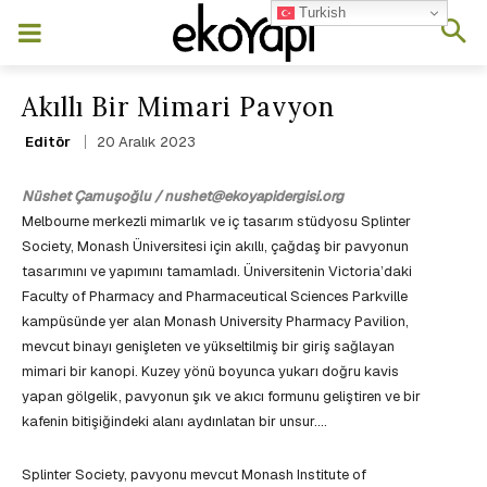
Turkish
Akıllı Bir Mimari Pavyon
20 Aralık 2023
Editör
Nüshet Çamuşoğlu / nushet@ekoyapidergisi.org
Melbourne merkezli mimarlık ve iç tasarım stüdyosu Splinter
Society, Monash Üniversitesi için akıllı, çağdaş bir pavyonun
tasarımını ve yapımını tamamladı. Üniversitenin Victoria’daki
Faculty of Pharmacy and Pharmaceutical Sciences Parkville
kampüsünde yer alan Monash University Pharmacy Pavilion,
mevcut binayı genişleten ve yükseltilmiş bir giriş sağlayan
mimari bir kanopi. Kuzey yönü boyunca yukarı doğru kavis
yapan gölgelik, pavyonun şık ve akıcı formunu geliştiren ve bir
kafenin bitişiğindeki alanı aydınlatan bir unsur….
Splinter Society, pavyonu mevcut Monash Institute of