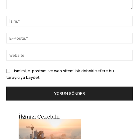
Yorum:
İsi
E-
Pos
Web
Ismimi, e-postamı ve web sitemi bir dahaki sefere bu
tarayıcıya kaydet.
İlginizi Çekebilir