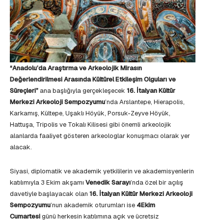
“Anadolu’da Araştırma ve Arkeolojik Mirasın
Değerlendirilmesi Arasında Kültürel Etkileşim Olguları ve
Süreçleri”
ana başlığıyla gerçekleşecek
16. İtalyan Kültür
Merkezi Arkeoloji Sempozyumu
’nda Arslantepe, Hierapolis,
Karkamış, Kültepe, Uşaklı Höyük, Porsuk-Zeyve Höyük,
Hattuşa, Tripolis ve Tokalı Kilisesi gibi önemli arkeolojik
alanlarda faaliyet gösteren arkeologlar konuşmacı olarak yer
alacak.
Siyasi, diplomatik ve akademik yetkililerin ve akademisyenlerin
katılımıyla 3 Ekim akşamı
Venedik Sarayı
’nda özel bir açılış
davetiyle başlayacak olan
16.
İtalyan Kültür Merkezi Arkeoloji
Sempozyumu
’nun akademik oturumları ise
4Ekim
Cumartesi
günü herkesin katılımına açık ve ücretsiz