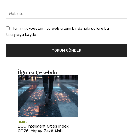
Pos
Web
Ismimi, e-postamı ve web sitemi bir dahaki sefere bu
tarayıcıya kaydet.
İlginizi Çekebilir
HABER
BCG Intelligent Cities Index
2026: Yapay Zekâ Akıllı