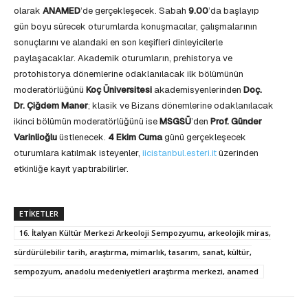
olarak
ANAMED
’de gerçekleşecek. Sabah
9.00
’da başlayıp
gün boyu sürecek oturumlarda konuşmacılar, çalışmalarının
sonuçlarını ve alandaki en son keşifleri dinleyicilerle
paylaşacaklar. Akademik oturumların, prehistorya ve
protohistorya dönemlerine odaklanılacak ilk bölümünün
moderatörlüğünü
Koç
Üniversitesi
akademisyenlerinden
Doç.
Dr. Çiğdem Maner
; klasik ve Bizans dönemlerine odaklanılacak
ikinci bölümün moderatörlüğünü ise
MSGSÜ
’den
Prof. Günder
Varinlioğlu
üstlenecek.
4 Ekim Cuma
günü gerçekleşecek
oturumlara katılmak isteyenler,
iicistanbul.esteri.it
üzerinden
etkinliğe kayıt yaptırabilirler.
ETIKETLER
16. İtalyan Kültür Merkezi Arkeoloji Sempozyumu, arkeolojik miras,
sürdürülebilir tarih, araştırma, mimarlık, tasarım, sanat, kültür,
sempozyum, anadolu medeniyetleri araştırma merkezi, anamed