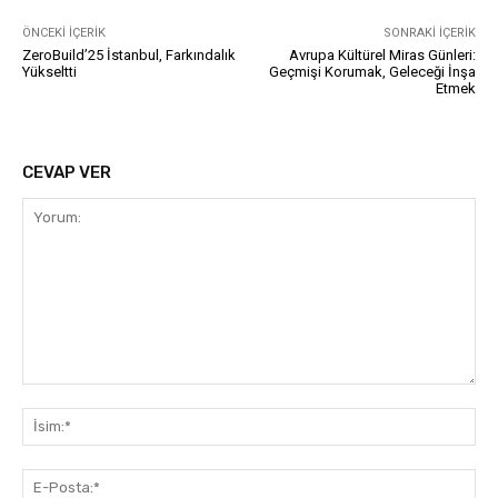
ÖNCEKI İÇERIK
SONRAKI İÇERIK
ZeroBuild’25 İstanbul, Farkındalık
Avrupa Kültürel Miras Günleri:
Yükseltti
Geçmişi Korumak, Geleceği İnşa
Etmek
CEVAP VER
Yorum:
İsi
E-