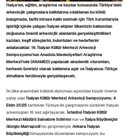
İtalya’nın, eğitim, araştırma ve kazılar konusunda Türkiye’deki
arkeolojik çalışmalara katkılarına odaklanan bu köklü
buluşmada, tarihi mirasa katkı sunmak için Türk kurumlarıyla
işbirliği içinde çalışan İtalyan ekipler ülkemizin batısından
doğusuna önemli arkeolojik alanlarda gerçekleştirdikleri
kazıları, keşif süreçlerini, buluntuları ve hedeflerini
anlatacaklar. 16. İtalyan Kültür Merkezi Arkeoloji
Sempozyumu’nun Anadolu Medeniyetleri Araştırma
Merkezi’nde (ANAMED) yapılacak akademik oturumları,
herkesin ücretsiz olarak katılımına açık ve İtalyanca-Türkçe
simultane tercümeyle gerçekleşecek.
İki ülke arasındaki kültürel diplomasi açısından büyük öneme
sahip olan
İtalyan Kültür Merkezi Arkeoloji Sempozyumu
,
4
Ekim 2025
tarihinde Türkiye’de çalışmalarını sürdüren İtalyan
arkeologları 16. kez ağırlayacak.
İstanbul İtalyan Kültür
Merkezi Müdürü Salvatore Schirmo
’nun ve
İtalya Büyükelçisi
Giorgio Marrapodi
’nin girişimleriyle,
Ankara İtalyan
Büyükelçiliği
himayesinde düzenlenen sempozyum, bu