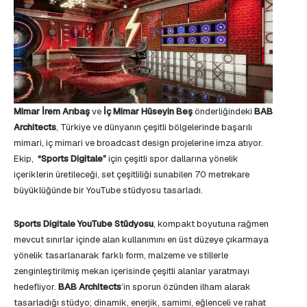
Mimar İrem Arıbaş
ve
İç Mimar Hüseyin Beş
önderliğindeki
BAB
Architects
, Türkiye ve dünyanın çeşitli bölgelerinde başarılı
mimari, iç mimari ve broadcast design projelerine imza atıyor.
Ekip,
“Sports Digitale”
için çeşitli spor dallarına yönelik
içeriklerin üretileceği, set çeşitliliği sunabilen 70 metrekare
büyüklüğünde bir YouTube stüdyosu tasarladı.
Sports Digitale YouTube Stüdyosu
, kompakt boyutuna rağmen
mevcut sınırlar içinde alan kullanımını en üst düzeye çıkarmaya
yönelik tasarlanarak farklı form, malzeme ve stillerle
zenginleştirilmiş mekan içerisinde çeşitli alanlar yaratmayı
hedefliyor.
BAB Architects
’in sporun özünden ilham alarak
tasarladığı stüdyo; dinamik, enerjik, samimi, eğlenceli ve rahat