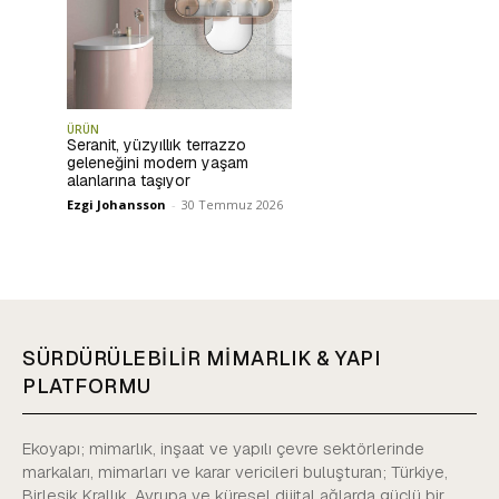
ÜRÜN
Seranit, yüzyıllık terrazzo
geleneğini modern yaşam
alanlarına taşıyor
Ezgi Johansson
-
30 Temmuz 2026
SÜRDÜRÜLEBİLİR MİMARLIK & YAPI
PLATFORMU
Ekoyapı; mimarlık, inşaat ve yapılı çevre sektörlerinde
markaları, mimarları ve karar vericileri buluşturan; Türkiye,
Birleşik Krallık, Avrupa ve küresel dijital ağlarda güçlü bir