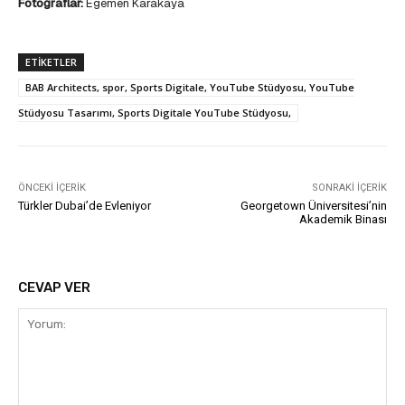
Fotoğraflar:
Egemen Karakaya
ETIKETLER
BAB Architects, spor, Sports Digitale, YouTube Stüdyosu, YouTube
Stüdyosu Tasarımı, Sports Digitale YouTube Stüdyosu,
ÖNCEKI İÇERIK
SONRAKI İÇERIK
Türkler Dubai’de Evleniyor
Georgetown Üniversitesi’nin
Akademik Binası
CEVAP VER