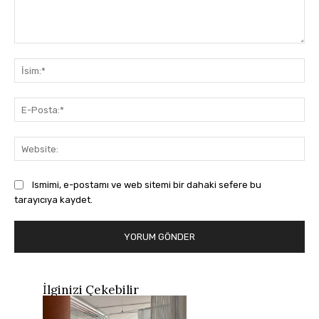
Yorum:
İsi
E-
Pos
Web
Ismimi, e-postamı ve web sitemi bir dahaki sefere bu
tarayıcıya kaydet.
İlginizi Çekebilir