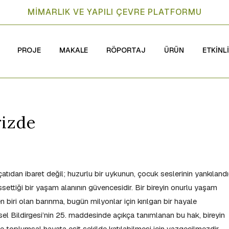
MİMARLIK VE YAPILI ÇEVRE PLATFORMU
PROJE
MAKALE
RÖPORTAJ
ÜRÜN
ETKİNL
rizde
atıdan ibaret değil; huzurlu bir uykunun, çocuk seslerinin yankılandı
issettiği bir yaşam alanının güvencesidir. Bir bireyin onurlu yaşam
 biri olan barınma, bugün milyonlar için kırılgan bir hayale
l Bildirgesi’nin 25. maddesinde açıkça tanımlanan bu hak, bireyin
 toplumsal hayata eşit şekilde katılabilmesi için vazgeçilmezdir.