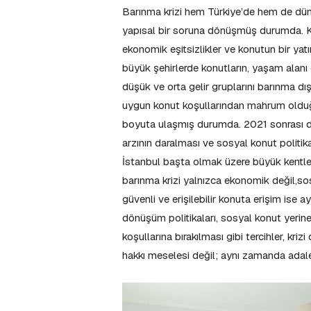
Barınma krizi hem Türkiye’de hem de dün
yapısal bir soruna dönüşmüş durumda. Kür
ekonomik eşitsizlikler ve konutun bir yat
büyük şehirlerde konutların, yaşam alanı
düşük ve orta gelir gruplarını barınma dışı
uygun konut koşullarından mahrum olduğun
boyuta ulaşmış durumda. 2021 sonrası der
arzının daralması ve sosyal konut politikal
İstanbul başta olmak üzere büyük kentlerde
barınma krizi yalnızca ekonomik değil,sosy
güvenli ve erişilebilir konuta erişim ise ay
dönüşüm politikaları, sosyal konut yerine 
koşullarına bırakılması gibi tercihler, kri
hakkı meselesi değil; aynı zamanda adalet