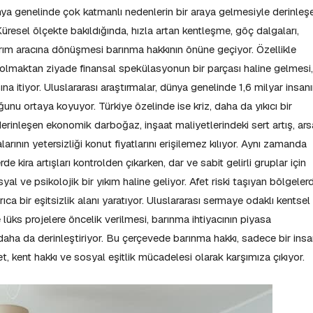
ya genelinde çok katmanlı nedenlerin bir araya gelmesiyle derinleş
esel ölçekte bakıldığında, hızla artan kentleşme, göç dalgaları,
ırım aracına dönüşmesi barınma hakkının önüne geçiyor. Özellikle
 olmaktan ziyade finansal spekülasyonun bir parçası haline gelmesi,
na itiyor. Uluslararası araştırmalar, dünya genelinde 1,6 milyar insan
u ortaya koyuyor. Türkiye özelinde ise kriz, daha da yıkıcı bir
inleşen ekonomik darboğaz, inşaat maliyetlerindeki sert artış, ars
arının yetersizliği konut fiyatlarını erişilemez kılıyor. Aynı zamanda
 kira artışları kontrolden çıkarken, dar ve sabit gelirli gruplar için
al ve psikolojik bir yıkım haline geliyor. Afet riski taşıyan bölgeler
rıca bir eşitsizlik alanı yaratıyor. Uluslararası sermaye odaklı kentsel
lüks projelere öncelik verilmesi, barınma ihtiyacının piyasa
zi daha da derinleştiriyor. Bu çerçevede barınma hakkı, sadece bir ins
, kent hakkı ve sosyal eşitlik mücadelesi olarak karşımıza çıkıyor.