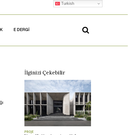
Turkish
İK
E DERGİ
İlginizi Çekebilir
ğı
PROJE