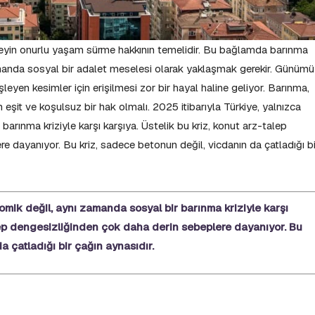
ireyin onurlu yaşam sürme hakkının temelidir. Bu bağlamda barınma
amanda sosyal bir adalet meselesi olarak yaklaşmak gerekir. Günüm
leyen kesimler için erişilmesi zor bir hayal haline geliyor. Barınma,
n eşit ve koşulsuz bir hak olmalı. 2025 itibarıyla Türkiye, yalnızca
arınma kriziyle karşı karşıya. Üstelik bu kriz, konut arz-talep
e dayanıyor. Bu kriz, sadece betonun değil, vicdanın da çatladığı bi
omik değil, aynı zamanda sosyal bir barınma kriziyle karşı
alep dengesizliğinden çok daha derin sebeplere dayanıyor. Bu
a çatladığı bir çağın aynasıdır.