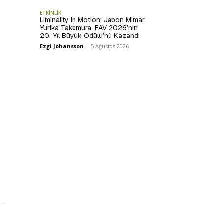
ETKİNLİK
Liminality in Motion: Japon Mimar
Yurika Takemura, FAV 2026’nın
20. Yıl Büyük Ödülü’nü Kazandı
Ezgi Johansson
-
5 Ağustos 2026