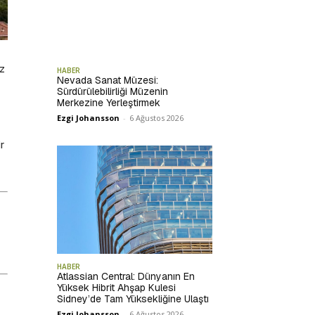
üz
HABER
Nevada Sanat Müzesi:
Sürdürülebilirliği Müzenin
Merkezine Yerleştirmek
Ezgi Johansson
-
6 Ağustos 2026
r
HABER
Atlassian Central: Dünyanın En
Yüksek Hibrit Ahşap Kulesi
Sidney’de Tam Yüksekliğine Ulaştı
Ezgi Johansson
-
6 Ağustos 2026