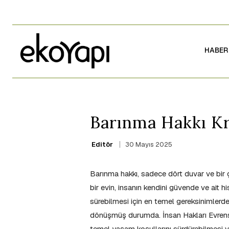
HABER
Barınma Hakkı K
30 Mayıs 2025
Editör
Barınma hakkı, sadece dört duvar ve bir ç
bir evin, insanın kendini güvende ve ait h
sürebilmesi için en temel gereksinimlerden
dönüşmüş durumda. İnsan Hakları Evrense
temel yaşam koşullarını sürdürebilmesi ve