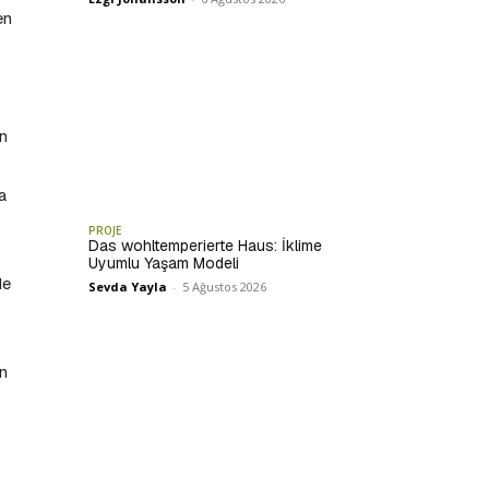
en
ın
a
PROJE
Das wohltemperierte Haus: İklime
Uyumlu Yaşam Modeli
de
Sevda Yayla
-
5 Ağustos 2026
an