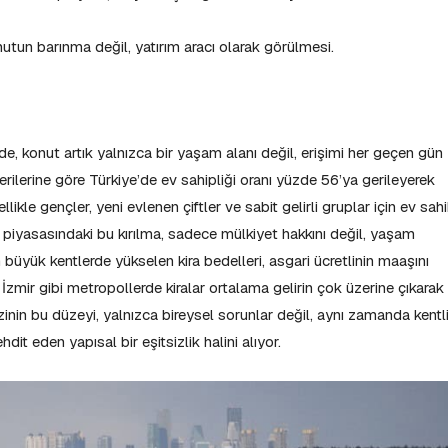
nutun barınma değil, yatırım aracı olarak görülmesi.
e, konut artık yalnızca bir yaşam alanı değil, erişimi her geçen gün
verilerine göre Türkiye’de ev sahipliği oranı yüzde 56’ya gerileyerek
likle gençler, yeni evlenen çiftler ve sabit gelirli gruplar için ev sahi
iyasasındaki bu kırılma, sadece mülkiyet hakkını değil, yaşam
büyük kentlerde yükselen kira bedelleri, asgari ücretlinin maaşını
zmir gibi metropollerde kiralar ortalama gelirin çok üzerine çıkarak
nin bu düzeyi, yalnızca bireysel sorunlar değil, aynı zamanda kentl
hdit eden yapısal bir eşitsizlik halini alıyor.