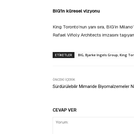
BIG’in küresel vizyonu
King Toronto’nun yanı sıra, BIG’in Milano
Rafael Viñoly Architects imzasını taşıyan
ETIKETLER
BIG, Bjarke Ingels Group, King To
ÖNCEKI İÇERIK
Sürdürülebilir Mimaride Biyomalzemeler N
CEVAP VER