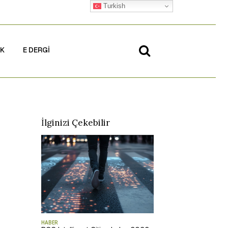
Turkish
İK
E DERGİ
İlginizi Çekebilir
HABER