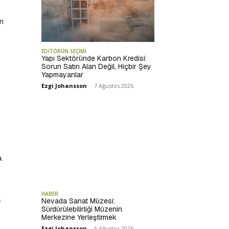
an
EDİTÖRÜN SEÇİMİ
Yapı Sektöründe Karbon Kredisi:
Sorun Satın Alan Değil, Hiçbir Şey
Yapmayanlar
Ezgi Johansson
-
7 Ağustos 2026
.
HABER
l
Nevada Sanat Müzesi:
Sürdürülebilirliği Müzenin
Merkezine Yerleştirmek
Ezgi Johansson
-
6 Ağustos 2026