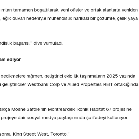
kısımları tamamen boşaltılarak, yeni ofisler ve ortak alanlarla yeniden
ri, eğik duvarı nedeniyle mühendislik harikası bir çözümle, çelik yaya
islik başarısı.” diye vurguladı.
am ediyor
cikmelere rağmen, geliştirici ekip ilk taşınmaların 2025 yazında
ı geliştiriciler Westbank Corp ve Allied Properties REIT ortaklığında
ıkça Moshe Safdie’nin Montreal’deki ikonik Habitat 67 projesine
, projeye dair sosyal medya paylaşımında şu ifadeyi kullanıyor:
onra, King Street West, Toronto.”