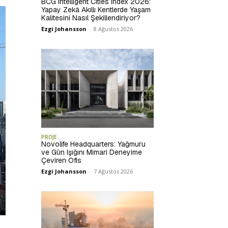
BCG Intelligent Cities Index 2026:
Yapay Zekâ Akıllı Kentlerde Yaşam
Kalitesini Nasıl Şekillendiriyor?
Ezgi Johansson
-
8 Ağustos 2026
PROJE
Novolife Headquarters: Yağmuru
ve Gün Işığını Mimari Deneyime
Çeviren Ofis
Ezgi Johansson
-
7 Ağustos 2026