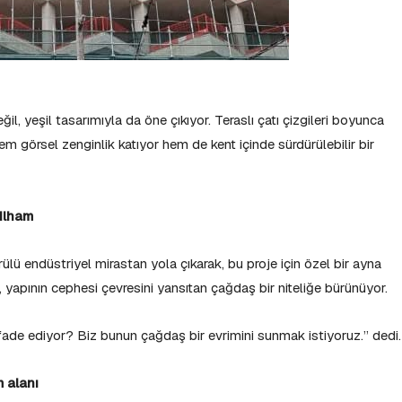
l, yeşil tasarımıyla da öne çıkıyor. Teraslı çatı çizgileri boyunca
hem görsel zenginlik katıyor hem de kent içinde sürdürülebilir bir
 ilham
örülü endüstriyel mirastan yola çıkarak, bu proje için özel bir ayna
 yapının cephesi çevresini yansıtan çağdaş bir niteliğe bürünüyor.
ade ediyor? Biz bunun çağdaş bir evrimini sunmak istiyoruz.” dedi.
m alanı