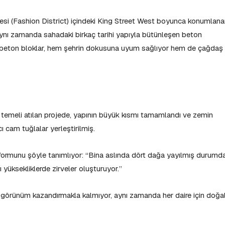
si (Fashion District) içindeki King Street West boyunca konumlan
aynı zamanda sahadaki birkaç tarihi yapıyla bütünleşen beton
ş beton bloklar, hem şehrin dokusuna uyum sağlıyor hem de çağdaş
 temeli atılan projede, yapının büyük kısmı tamamlandı ve zemin
cı cam tuğlalar yerleştirilmiş.
formunu şöyle tanımlıyor: “Bina aslında dört dağa yayılmış durumda
lı yüksekliklerde zirveler oluşturuyor.”
 görünüm kazandırmakla kalmıyor, aynı zamanda her daire için doğa