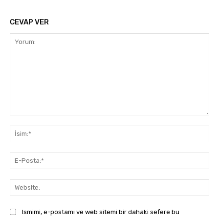
CEVAP VER
Yorum:
İsi
E-
Pos
Web
Ismimi, e-postamı ve web sitemi bir dahaki sefere bu