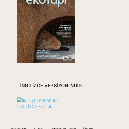
INGILIZCE VERSIYON INDIR
Hakkımızda
Künye
Editoryel Yaklaşım
İletişim