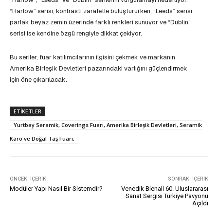
“Harlow” serisi, kontrastı zarafetle buluştururken, “Leeds” serisi
parlak beyaz zemin üzerinde farklı renkleri sunuyor ve “Dublin”
serisi ise kendine özgü rengiyle dikkat çekiyor.
Bu seriler, fuar katılımcılarının ilgisini çekmek ve markanın
Amerika Birleşik Devletleri pazarındaki varlığını güçlendirmek
için öne çıkarılacak.
ETIKETLER
Yurtbay Seramik, Coverings Fuarı, Amerika Birleşik Devletleri, Seramik
Karo ve Doğal Taş Fuarı,
ÖNCEKI İÇERIK
SONRAKI İÇERIK
Modüler Yapı Nasıl Bir Sistemdir?
Venedik Bienali 60. Uluslararası
Sanat Sergisi Türkiye Pavyonu
Açıldı