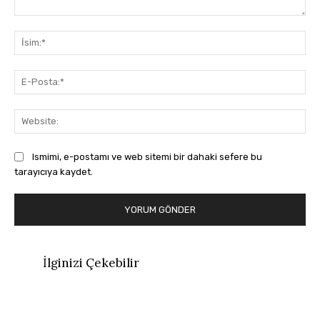
Yorum:
İsi
E-
Pos
Web
Ismimi, e-postamı ve web sitemi bir dahaki sefere bu
tarayıcıya kaydet.
İlginizi Çekebilir