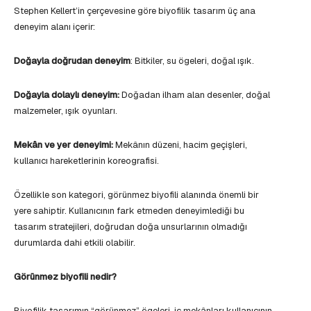
Stephen Kellert’in çerçevesine göre biyofilik tasarım üç ana
deneyim alanı içerir:
Doğayla doğrudan deneyim
: Bitkiler, su ögeleri, doğal ışık.
Doğayla dolaylı deneyim:
Doğadan ilham alan desenler, doğal
malzemeler, ışık oyunları.
Mekân ve yer deneyimi:
Mekânın düzeni, hacim geçişleri,
kullanıcı hareketlerinin koreografisi.
Özellikle son kategori, görünmez biyofili alanında önemli bir
yere sahiptir. Kullanıcının fark etmeden deneyimlediği bu
tasarım stratejileri, doğrudan doğa unsurlarının olmadığı
durumlarda dahi etkili olabilir.
Görünmez biyofili nedir?
Biyofilik tasarımın “görünmez” ögeleri, iç mekânları kullanıcının