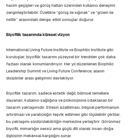
hacim geçişleri ve görüş hatları üzerinden kullanıcı deneyimi
zenginleştirilebilir. Özellikle “görüş ile sığınak” ve “gizem ile
netlik” arasındaki denge, etkili sonuçlar doğurur.
Biyofilik tasarımda küresel vizyon
International Living Future Institute ve Biophilic Institute gibi
kuruluşlar, biyofilik tasarımı yüzeysel bir trendden çok daha
fazlası olarak konumlandırıyor. Her yıl düzenlenen Biophilic
Leadership Summit ve Living Future Conference, alanın
disiplinler arası gelişimini destekliyor.
Biyofilik tasarım, sadece estetik değil; bilimsel temellere
dayanan, kullanıcı sağlığına ve psikolojisine odaklanan bir
tasarım yaklaşımıdır. Stresin azaltılması, bilişsel performansın
artırılması ve yaratıcılığın teşvik edilmesi gibi ölçülebilir çıktılar,
bu yaklaşımı sürdürülebilirliğin merkezine yerleştirir. Görünmez
biyofili, mimarlığın sessiz ama güçlü dili olarak insan-doğa
ilişkisinin mekânsal karşılığını sunar.