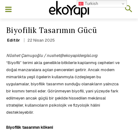
Turkish
Biyofilik Tasarımın Gücü
22 Nisan 2025
Editör
Nüshet Çamuşoğlu / nushet@ekoyapidergisi.org
“Biyofili” terimi akla genellikle bitkilerle kaplanmış cepheleri ve
doğal manzaralara açılan pencereleri getirir. Ancak modern
mimarlıkta yeşil ögelerin kullanımıyla özdeşleşen bu
uygulamalar, biyofilik tasarımın sunduğu olanakların yalnızca
bir kısmını temsil eder. Görünmeyen biyofili, yani yüzeyde fark
edilmeyen ancak güçlü bir şekilde hissedilen mekânsal
stratejiler, kullanıcıların psikolojik ve fizyolojik hâlini
destekleyebilir.
Biyofilik tasarımın kökeni