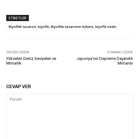
ETIKETLER
Biyofilik tasarım, biyofili, Biyofilik tasarımın kökeni, biyofili nedir,
ÖNCEKI İÇERIK
SONRAKI İÇERIK
Yükselen Deniz Seviyeleri ve
Japonya’nın Depreme Dayanıklı
Mimarlık
Mimarisi
CEVAP VER