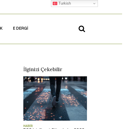
Turkish
İK
E DERGİ
İlginizi Çekebilir
HABER