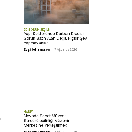
EDİTÖRÜN SEÇİMİ
Yapı Sektöründe Karbon Kredisi:
Sorun Satın Alan Değil, Hiçbir Şey
Yapmayanlar
Ezgi Johansson
-
7 Ağustos 2026
HABER
Nevada Sanat Müzesi:
r
Sürdürülebilirliği Müzenin
Merkezine Yerleştirmek
Ezgi Johansson
-
6 Ağustos 2026