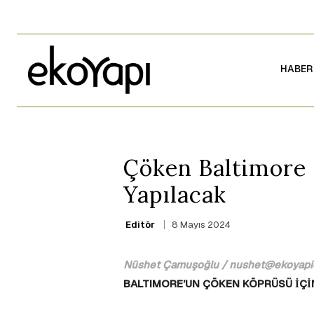
HABER
Çöken Baltimore 
Yapılacak
8 Mayıs 2024
Editör
Nüshet Çamuşoğlu / nushet@ekoyapid
BALTIMORE’UN ÇÖKEN KÖPRÜSÜ İÇİN