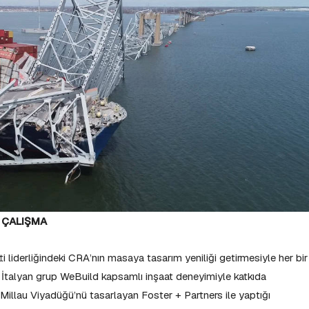
 ÇALIŞMA
i liderliğindeki CRA’nın masaya tasarım yeniliği getirmesiyle her bir
. İtalyan grup WeBuild kapsamlı inşaat deneyimiyle katkıda
illau Viyadüğü’nü tasarlayan Foster + Partners ile yaptığı