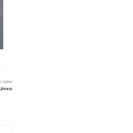
 İÇERIK
rülmesi