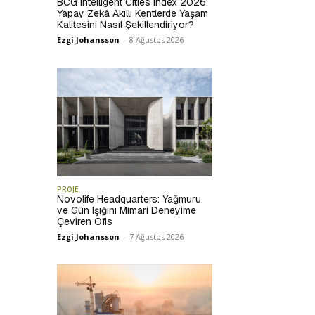
BCG Intelligent Cities Index 2026:
Yapay Zekâ Akıllı Kentlerde Yaşam
Kalitesini Nasıl Şekillendiriyor?
Ezgi Johansson
-
8 Ağustos 2026
PROJE
Novolife Headquarters: Yağmuru
ve Gün Işığını Mimari Deneyime
Çeviren Ofis
Ezgi Johansson
-
7 Ağustos 2026