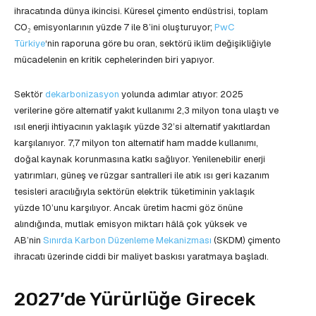
ihracatında dünya ikincisi. Küresel çimento endüstrisi, toplam
CO₂ emisyonlarının yüzde 7 ile 8’ini oluşturuyor;
PwC
Türkiye
‘nin raporuna göre bu oran, sektörü iklim değişikliğiyle
mücadelenin en kritik cephelerinden biri yapıyor.
Sektör
dekarbonizasyon
yolunda adımlar atıyor: 2025
verilerine göre alternatif yakıt kullanımı 2,3 milyon tona ulaştı ve
ısıl enerji ihtiyacının yaklaşık yüzde 32’si alternatif yakıtlardan
karşılanıyor. 7,7 milyon ton alternatif ham madde kullanımı,
doğal kaynak korunmasına katkı sağlıyor. Yenilenebilir enerji
yatırımları, güneş ve rüzgar santralleri ile atık ısı geri kazanım
tesisleri aracılığıyla sektörün elektrik tüketiminin yaklaşık
yüzde 10’unu karşılıyor. Ancak üretim hacmi göz önüne
alındığında, mutlak emisyon miktarı hâlâ çok yüksek ve
AB’nin
Sınırda Karbon Düzenleme Mekanizması
(SKDM) çimento
ihracatı üzerinde ciddi bir maliyet baskısı yaratmaya başladı.
2027’de Yürürlüğe Girecek