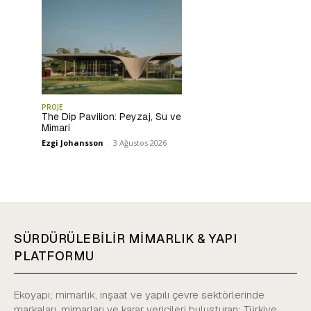
PROJE
The Dip Pavilion: Peyzaj, Su ve
Mimari
Ezgi Johansson
-
3 Ağustos 2026
SÜRDÜRÜLEBİLİR MİMARLIK & YAPI
PLATFORMU
Ekoyapı; mimarlık, inşaat ve yapılı çevre sektörlerinde
markaları, mimarları ve karar vericileri buluşturan; Türkiye,