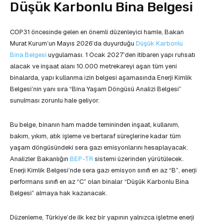
Düşük Karbonlu Bina Belgesi
COP31 öncesinde gelen en önemli düzenleyici hamle, Bakan
Murat Kurum’un Mayıs 2026’da duyurduğu
Düşük Karbonlu
Bina Belgesi
uygulaması. 1 Ocak 2027’den itibaren yapı ruhsatı
alacak ve inşaat alanı 10.000 metrekareyi aşan tüm yeni
binalarda, yapı kullanma izin belgesi aşamasında Enerji Kimlik
Belgesi’nin yanı sıra “Bina Yaşam Döngüsü Analizi Belgesi”
sunulması zorunlu hale geliyor.
Bu belge, binanın ham madde temininden inşaat, kullanım,
bakım, yıkım, atık işleme ve bertaraf süreçlerine kadar tüm
yaşam döngüsündeki sera gazı emisyonlarını hesaplayacak.
Analizler Bakanlığın
BEP-TR
sistemi üzerinden yürütülecek.
Enerji Kimlik Belgesi’nde sera gazı emisyon sınıfı en az “B”, enerji
performans sınıfı en az “C” olan binalar “Düşük Karbonlu Bina
Belgesi” almaya hak kazanacak.
Düzenleme, Türkiye’de ilk kez bir yapının yalnızca işletme enerji