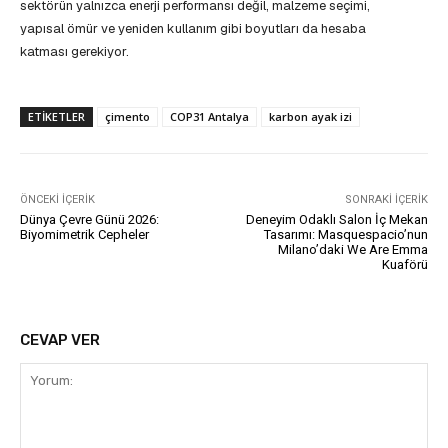
sektörün yalnızca enerji performansı değil, malzeme seçimi,
yapısal ömür ve yeniden kullanım gibi boyutları da hesaba
katması gerekiyor.
ETIKETLER
çimento
COP31 Antalya
karbon ayak izi
ÖNCEKI İÇERIK
SONRAKI İÇERIK
Dünya Çevre Günü 2026:
Deneyim Odaklı Salon İç Mekan
Biyomimetrik Cepheler
Tasarımı: Masquespacio’nun
Milano’daki We Are Emma
Kuaförü
CEVAP VER