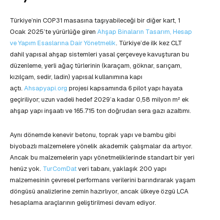
Türkiye’nin COP31 masasına taşıyabileceği bir diğer kart, 1
Ocak 2025’te yürürlüğe giren
Ahşap Binaların Tasarım, Hesap
ve Yapım Esaslarına Dair Yönetmelik
. Türkiye’de ilk kez CLT
dahil yapısal ahşap sistemleri yasal çerçeveye kavuşturan bu
düzenleme, yerli ağaç türlerinin (karaçam, göknar, sarıçam,
kızılçam, sedir, ladin) yapısal kullanımına kapı
açtı.
Ahsapyapi.org
projesi kapsamında 6 pilot yapı hayata
geçiriliyor; uzun vadeli hedef 2029’a kadar 0,58 milyon m² ek
ahşap yapı inşaatı ve 165.715 ton doğrudan sera gazı azaltımı.
Aynı dönemde kenevir betonu, toprak yapı ve bambu gibi
biyobazlı malzemelere yönelik akademik çalışmalar da artıyor.
Ancak bu malzemelerin yapı yönetmeliklerinde standart bir yeri
henüz yok.
TurComDat
veri tabanı, yaklaşık 200 yapı
malzemesinin çevresel performans verilerini barındırarak yaşam
döngüsü analizlerine zemin hazırlıyor, ancak ülkeye özgü LCA
hesaplama araçlarının geliştirilmesi devam ediyor.