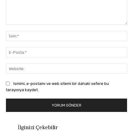
Yorum:
İsi
E-
Pos
Web
Ismimi, e-postamı ve web sitemi bir dahaki sefere bu
tarayıcıya kaydet.
İlginizi Çekebilir