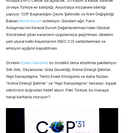
Antalya EXPO Center’da açılacak. 20 Kasım’a kadar sürecek
zirveye Türkiye ev sahipliği, Avustralya müzakere liderliği
yapıyor. COP Başkanlığını Çevre, Şehircilik ve İklim Değişikliği
Bakanı
Murat Kurum
üstleniyor. Gündem ağır: Paris
Anlaşması’nın Küresel Durum Değerlendirmesi’nden (Global
Stocktake) çıkan kararların uygulamaya geçirilmesi, ülkelerin
yeni ulusal katkı beyanlarının (NDC 3.0) sentezlenmesi ve
emisyon açığının kapatılması.
Zirvenin
Eylem Gündemi
on öncelikli tema etrafında şekilleniyor:
Sıfır Atık, Okyanuslar, Gıda Güvenliği, İklime Dirençli Şehirler,
Yeşil Sanayileşme, Temiz Enerji Dönüşümü ve daha fazlası.
“İklime Dirençli Şehirler” ve “Yeşil Sanayileşme” temaları, inşaat
sektörünü doğrudan hedef alıyor. Peki Türkiye, bu masaya
hangi kartlarla oturuyor?