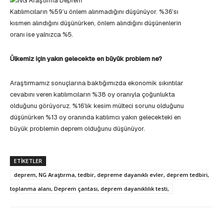
Katılımcıların %59’u önlem alınmadığını düşünüyor. %36’sı
kısmen alındığını düşünürken, önlem alındığını düşünenlerin
oranı ise yalnızca %5.
Ülkemiz için yakın gelecekte en büyük problem ne?
Araştırmamız sonuçlarına baktığımızda ekonomik sıkıntılar
cevabını veren katılımcıların %38 oy oranıyla çoğunlukta
olduğunu görüyoruz. %16’lık kesim mülteci sorunu olduğunu
düşünürken %13 oy oranında katılımcı yakın gelecekteki en
büyük problemin deprem olduğunu düşünüyor.
ETIKETLER
deprem, NG Araştırma, tedbir, depreme dayanıklı evler, deprem tedbiri,
toplanma alanı, Deprem çantası, deprem dayanıklılık testi,