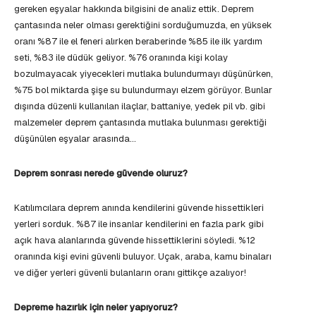
gereken eşyalar hakkında bilgisini de analiz ettik. Deprem
çantasında neler olması gerektiğini sorduğumuzda, en yüksek
oranı %87 ile el feneri alırken beraberinde %85 ile ilk yardım
seti, %83 ile düdük geliyor. %76 oranında kişi kolay
bozulmayacak yiyecekleri mutlaka bulundurmayı düşünürken,
%75 bol miktarda şişe su bulundurmayı elzem görüyor. Bunlar
dışında düzenli kullanılan ilaçlar, battaniye, yedek pil vb. gibi
malzemeler deprem çantasında mutlaka bulunması gerektiği
düşünülen eşyalar arasında…
Deprem sonrası nerede güvende oluruz?
Katılımcılara deprem anında kendilerini güvende hissettikleri
yerleri sorduk. %87 ile insanlar kendilerini en fazla park gibi
açık hava alanlarında güvende hissettiklerini söyledi. %12
oranında kişi evini güvenli buluyor. Uçak, araba, kamu binaları
ve diğer yerleri güvenli bulanların oranı gittikçe azalıyor!
Depreme hazırlık için neler yapıyoruz?