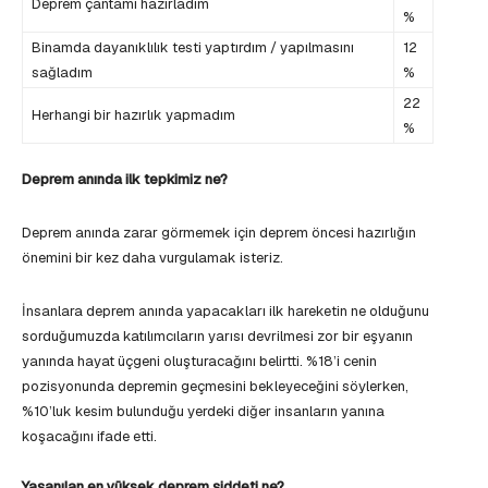
Deprem çantamı hazırladım
%
Binamda dayanıklılık testi yaptırdım / yapılmasını
12
sağladım
%
22
Herhangi bir hazırlık yapmadım
%
Deprem anında ilk tepkimiz ne?
Deprem anında zarar görmemek için deprem öncesi hazırlığın
önemini bir kez daha vurgulamak isteriz.
İnsanlara deprem anında yapacakları ilk hareketin ne olduğunu
sorduğumuzda katılımcıların yarısı devrilmesi zor bir eşyanın
yanında hayat üçgeni oluşturacağını belirtti. %18’i cenin
pozisyonunda depremin geçmesini bekleyeceğini söylerken,
%10’luk kesim bulunduğu yerdeki diğer insanların yanına
koşacağını ifade etti.
Yaşanılan en yüksek deprem şiddeti ne?