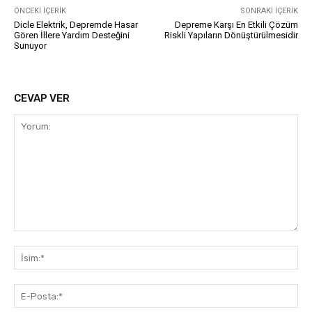
ÖNCEKI İÇERIK
SONRAKI İÇERIK
Dicle Elektrik, Depremde Hasar
Depreme Karşı En Etkili Çözüm
Gören İllere Yardım Desteğini
Riskli Yapıların Dönüştürülmesidir
Sunuyor
CEVAP VER
Yorum:
İsi
E-
Pos