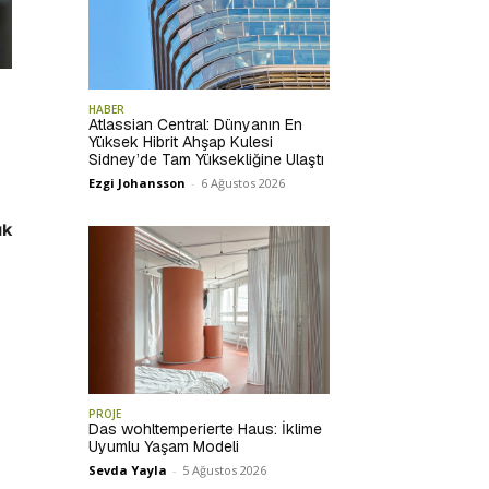
HABER
Atlassian Central: Dünyanın En
Yüksek Hibrit Ahşap Kulesi
Sidney’de Tam Yüksekliğine Ulaştı
Ezgi Johansson
-
6 Ağustos 2026
ık
0
PROJE
Das wohltemperierte Haus: İklime
Uyumlu Yaşam Modeli
Sevda Yayla
-
5 Ağustos 2026