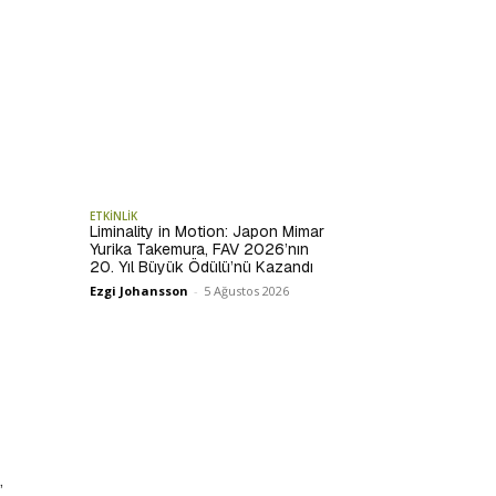
ETKİNLİK
Liminality in Motion: Japon Mimar
Yurika Takemura, FAV 2026’nın
20. Yıl Büyük Ödülü’nü Kazandı
Ezgi Johansson
-
5 Ağustos 2026
,