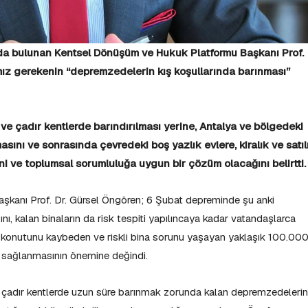
rda bulunan Kentsel Dönüşüm ve Hukuk Platformu Başkanı Prof.
ız gerekenin “depremzedelerin kış koşullarında barınması”
 çadır kentlerde barındırılması yerine, Antalya ve bölgedeki
sını ve sonrasında çevredeki boş yazlık evlere, kiralık ve satıl
ni ve toplumsal sorumluluğa uygun bir çözüm olacağını belirtti.
kanı Prof. Dr. Gürsel Öngören; 6 Şubat depreminde şu anki
ını, kalan binaların da risk tespiti yapılıncaya kadar vatandaşlarca
 konutunu kaybeden ve riskli bina sorunu yaşayan yaklaşık 100.00
en sağlanmasının önemine değindi.
adır kentlerde uzun süre barınmak zorunda kalan depremzedelerin