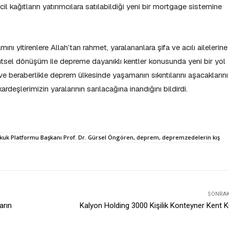
 kağıtların yatırımcılara satılabildiği yeni bir mortgage sistemine
ı yitirenlere Allah’tan rahmet, yaralananlara şifa ve acılı ailelerine
tsel dönüşüm ile depreme dayanıklı kentler konusunda yeni bir yol
ik ve beraberlikle deprem ülkesinde yaşamanın sıkıntılarını aşacaklarını
eşlerimizin yaralarının sarılacağına inandığını bildirdi.
uk Platformu Başkanı Prof. Dr. Gürsel Öngören, deprem, depremzedelerin kış
SONRAKI
arın
Kalyon Holding 3000 Kişilik Konteyner Kent 