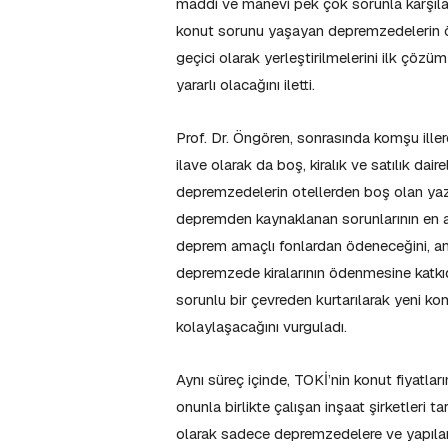
maddi ve manevi pek çok sorunla karşılaş
konut sorunu yaşayan depremzedelerin öz
geçici olarak yerleştirilmelerini ilk çözü
yararlı olacağını iletti.
Prof. Dr. Öngören, sonrasında komşu iller
ilave olarak da boş, kiralık ve satılık dair
depremzedelerin otellerden boş olan yazlı
depremden kaynaklanan sorunlarının en aza in
deprem amaçlı fonlardan ödeneceğini, anc
depremzede kiralarının ödenmesine katkı
sorunlu bir çevreden kurtarılarak yeni k
kolaylaşacağını vurguladı.
Aynı süreç içinde, TOKİ’nin konut fiyatla
onunla birlikte çalışan inşaat şirketleri t
olarak sadece depremzedelere ve yapıları 