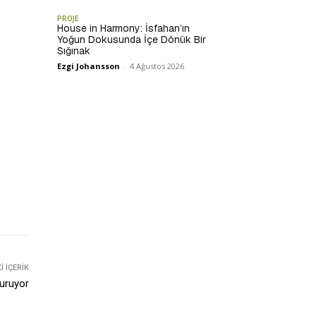
PROJE
House in Harmony: İsfahan’ın
Yoğun Dokusunda İçe Dönük Bir
Sığınak
Ezgi Johansson
-
4 Ağustos 2026
 İÇERIK
Kuruyor