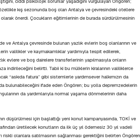
tığını, ciddi psikolojik sorunlar yaşadığını vurgulayan Öngören;
ellikle kış sezonunda boş olan Antalya ve çevresindeki otellere
m olarak önerdi. Çocukların eğitimlerinin de burada sürdürülmesinin
de ve Antalya çevresinde bulunan yazlık evlerin boş olanlarının ve
elerin valilikler ve kaymakamlıklar yardımıyla tespit edilerek,
k evlere ve boş dairelere transferlerinin yapılmasıyla onların
dirileceğini belirtti. Tabii ki bu mülklerin kiralarının valiliklerce
ak “askıda fatura” gibi sistemlerle yardımsever halkımızın da
da bulunabileceğini ifade eden Öngören; bu yolla depremzedelerin
omşularının da yardımlarıyla normal yaşama dönmelerinin daha
rının düşürülmesi için başlattığı yeni konut kampanyasında, TOKİ ve
arafından üretilecek konutların da ilk üç yıl ödemesiz 30 yıl vadeli
riskli olanlara satılmasının sağlanması gerektiğini belirten Öngören