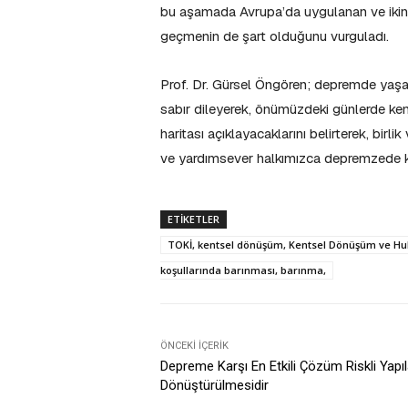
bu aşamada Avrupa’da uygulanan ve ikincil
geçmenin de şart olduğunu vurguladı.
Prof. Dr. Gürsel Öngören; depremde yaşamın
sabır dileyerek, önümüzdeki günlerde ken
haritası açıklayacaklarını belirterek, birl
ve yardımsever halkımızca depremzede kard
ETIKETLER
TOKİ, kentsel dönüşüm, Kentsel Dönüşüm ve Huk
koşullarında barınması, barınma,
ÖNCEKI İÇERIK
Depreme Karşı En Etkili Çözüm Riskli Yapıl
Dönüştürülmesidir