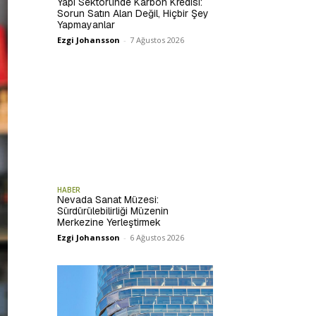
Yapı Sektöründe Karbon Kredisi:
Sorun Satın Alan Değil, Hiçbir Şey
Yapmayanlar
Ezgi Johansson
-
7 Ağustos 2026
HABER
Nevada Sanat Müzesi:
Sürdürülebilirliği Müzenin
Merkezine Yerleştirmek
Ezgi Johansson
-
6 Ağustos 2026