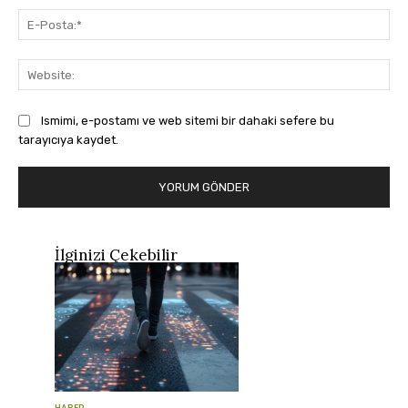
E-
Pos
Web
Ismimi, e-postamı ve web sitemi bir dahaki sefere bu
tarayıcıya kaydet.
İlginizi Çekebilir
HABER