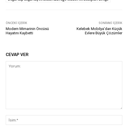
ÖNCEKI İÇERIK
SONRAKI İÇERIK
Modern Mimarinin Öncüsü
Kelebek Mobilya’dan Küçük
Hayatını Kaybetti
Evlere Büyük Çözümler
CEVAP VER
Yorum:
İsi