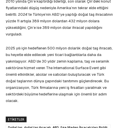
2010 yılında Çin’e kaptırdığı liderliği, son olarak Çin’deki konut
fiyatlarındaki düşüş nedeniyle Amerika’nın tekrar elde ettiğini
belirtti. 2024’te Türkiye’nin ABD’ye yaptığı doğal taş ihracatının
yüzde 11 artışla 389 milyon dolardan 432 milyon dolara
yükseldiğini, Çin’e ise 389 milyon dolar ihracat yapıldığını
vurguladı.
2025 yılı için hedeflenen 500 milyon dolarlık doğal taş ihracatı,
bu heyetle elde edilecek yeni ticari bağlantılarla daha da
yakınlaşıyor. ABD’de 30 yıldır zemin kaplama, taş ve seramik
sektörüne hizmet veren The International Surface Event gibi
önemli etkinlikler, alıcılar ve satıcıları buluşturacak ve Türk
doğal taşlarının dünya çapındaki tanıtımını güçlendirecek. Bu
organizasyon, Türk firmalarına yeni iş fırsatları yaratmak ve
sektördeki büyüme hedeflerine ulaşmak için önemli bir adım
olacak.
ETIKETLER
Doğal taş, doğal taş ihracatı, ABD, Ege Maden İhracatçıları Birliği,