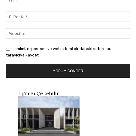
E-
Pos
Web
Ismimi, e-postamı ve web sitemi bir dahaki sefere bu
tarayıcıya kaydet.
İlginizi Çekebilir