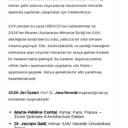
mimar, şehir plancısı veya peyzaj tasarımcısını mimarlık
alanında yaptıkları çalışmaları için ödüllendiriyor.
2011 yılından bu yana UNESCO’nun sahiplenmesi ve
2024’ten itibaren Uluslararası Mimarlar Birliği’nin (UIA)
desteğiyle sürdürülen bu ödül, yalnızca bir ödül olmanın
ötesine geçmiştir. Etik, sürdürülebilirlik ve yeniliği mesleğinin
merkezine alan vizyoner mimarları bir araya getiren küresel
bir hareket haline gelmiştir. Bu hareket, düşünce üretme
«think tank» aşamasından uygulama «do thank»
aşamasına geçerek, dünya genelinde bir etki yaratmayı
hedeflemektedir
2026 Jüri Üyeleri
, Prof. Dr.
Jana Revedin
başkanlığında şu
isimlerden oluşmaktadır:
Marie-Hélène Contal
, mimar, Paris, Fransa —
École Spéciale d’Architecture Dekanı
Dr. Jacopo Galli
, mimar, IUAV Venedik Üniversitesi,
İtalya