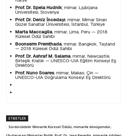
Prof. Dr. Spela Hudnik
, mimar, Ljubljana
Üniversitesi, Slovenya
Prof. Dr. Deniz İncedayı
, mimar, Mimar Sinan
Güzel Sanatlar Üniversitesi, İstanbul, Türkiye
Marta Maccaglia
, mimar, Lima, Peru — 2018
Küresel Ödül Sahibi
Boonserm Premthada
, mimar, Bangkok, Tayland
— 2018 Küresel Ödül Sahibi
Prof. Dr. Ashraf M. Salama
, mimar, Newcastle,
Birleşik Krallık — UNESCO-UIA Eğitim Konseyi Eş
Direktörü
Prof. Nuno Soares
, mimar, Makao, Çin —
UNESCO-UIA Doğrulama Konseyi Eş Direktörü
ETIKETLER
Sürdürülebilir Mimarlık Küresel Ödülü, mimarlık dönüşümdür,
Uluslararası Mimarlar Birliği, Prof. Dr. Jana Revedin, mimarlık ödülleri,