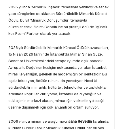
2025 yılında ‘Mimarlık İnşadır’ temasıyla yenilikçi ve esnek
yapı süreçlerine odaklanan Sürdürülebilir Mimarlık Küresel
Ödülü, bu yıl ‘Mimarlık Dönüşümdür’ temasıyla
düzenlenecek. Saint-Gobain ise bu prestijli ödülde üçüncü
kez Resmî Partner olarak yer alacak.
2026 yılı Sürdürülebilir Mimarlık Küresel Ödülü kazananları,
15 Nisan 2026 tarihinde İstanbul’da Mimar Sinan Güzel
Sanatlar Üniversitesi’ndeki sempozyumda açıklanacak.
Avrupa ile Doğu’nun kesişim noktasında yer alan İstanbul;
miras ile yeniliğin, gelenek ile modernliğin bir sentezidir. Bu
eşsiz lokasyon, ödülün ruhunu da yansıtıyor: Nasıl ki
sürdürülebilir mimarlık, kültürler, teknolojiler ve topluluklar
arasında köprüler kuruyorsa, İstanbul da diyaloğun ve
etkileşimin merkezi olarak, mimarlığın ve kentin geleceği
üzerine düşünmek için çok anlamlı bir ortam sunuyor.
2006 yılında mimar ve araştırmacı
Jana Revedin
tarafından
kurulan Sürdürülebilir Mimarlık Küresel Ödülü, her yıl beş