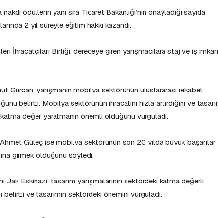
akdi ödüllerin yanı sıra Ticaret Bakanlığı’nın onayladığı sayıda
larında 2 yıl süreyle eğitim hakkı kazandı.
i İhracatçıları Birliği, dereceye giren yarışmacılara staj ve iş imkan
ut Gürcan, yarışmanın mobilya sektörünün uluslararası rekabet
unu belirtti. Mobilya sektörünün ihracatını hızla artırdığını ve tasarı
 katma değer yaratmanın önemli olduğunu vurguladı.
li Ahmet Güleç ise mobilya sektörünün son 20 yılda büyük başarılar
rasına girmek olduğunu söyledi.
anı Jak Eskinazi, tasarım yarışmalarının sektördeki katma değerli
ı belirtti ve tasarımın sektördeki önemini vurguladı.