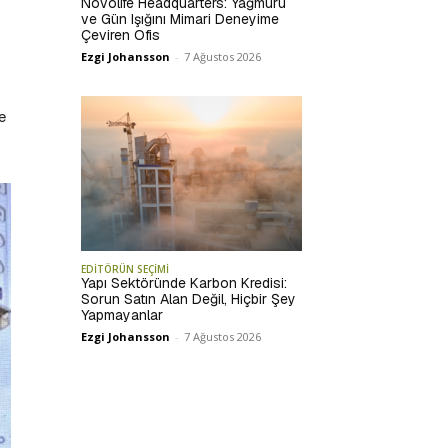
Novolife Headquarters: Yağmuru
ve Gün Işığını Mimari Deneyime
Çeviren Ofis
Ezgi Johansson
-
7 Ağustos 2026
e
EDİTÖRÜN SEÇİMİ
Yapı Sektöründe Karbon Kredisi:
Sorun Satın Alan Değil, Hiçbir Şey
Yapmayanlar
Ezgi Johansson
-
7 Ağustos 2026