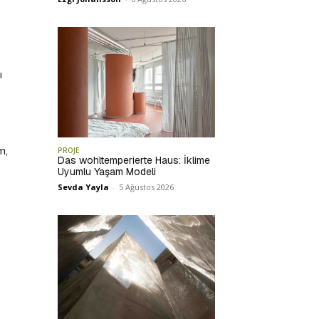
ı
m,
PROJE
Das wohltemperierte Haus: İklime
Uyumlu Yaşam Modeli
Sevda Yayla
-
5 Ağustos 2026