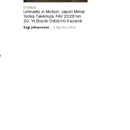
ETKİNLİK
Liminality in Motion: Japon Mimar
Yurika Takemura, FAV 2026’nın
20. Yıl Büyük Ödülü’nü Kazandı
Ezgi Johansson
-
5 Ağustos 2026
e