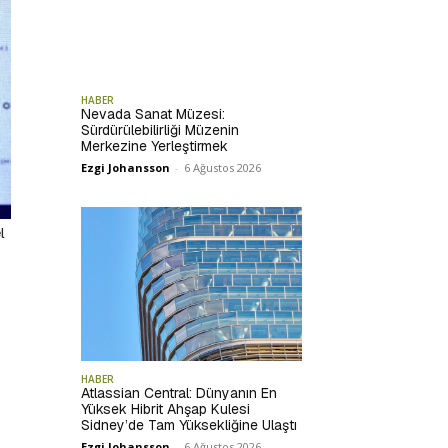
HABER
Nevada Sanat Müzesi:
Sürdürülebilirliği Müzenin
Merkezine Yerleştirmek
Ezgi Johansson
-
6 Ağustos 2026
l
HABER
Atlassian Central: Dünyanın En
Yüksek Hibrit Ahşap Kulesi
Sidney’de Tam Yüksekliğine Ulaştı
Ezgi Johansson
-
6 Ağustos 2026