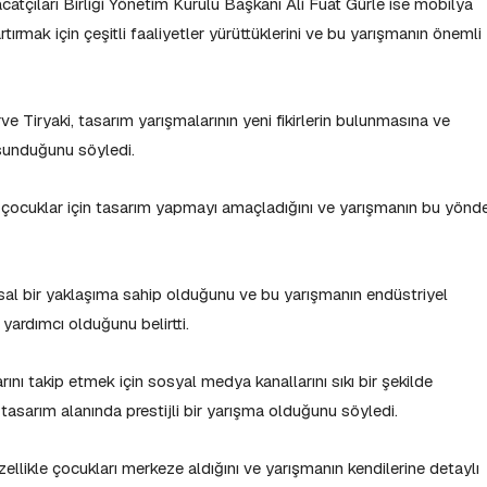
atçıları Birliği Yönetim Kurulu Başkanı Ali Fuat Gürle ise mobilya
ırmak için çeşitli faaliyetler yürüttüklerini ve bu yarışmanın önemli
e Tiryaki, tasarım yarışmalarının yeni fikirlerin bulunmasına ve
 sunduğunu söyledi.
 çocuklar için tasarım yapmayı amaçladığını ve yarışmanın bu yönd
sal bir yaklaşıma sahip olduğunu ve bu yarışmanın endüstriyel
yardımcı olduğunu belirtti.
nı takip etmek için sosyal medya kanallarını sıkı bir şekilde
 tasarım alanında prestijli bir yarışma olduğunu söyledi.
özellikle çocukları merkeze aldığını ve yarışmanın kendilerine detaylı