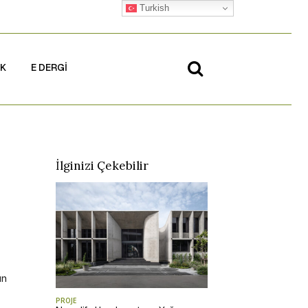
Turkish
İK
E DERGİ
İlginizi Çekebilir
ın
PROJE