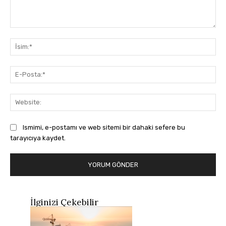
Yorum:
İsi
E-
Pos
Web
Ismimi, e-postamı ve web sitemi bir dahaki sefere bu
tarayıcıya kaydet.
İlginizi Çekebilir