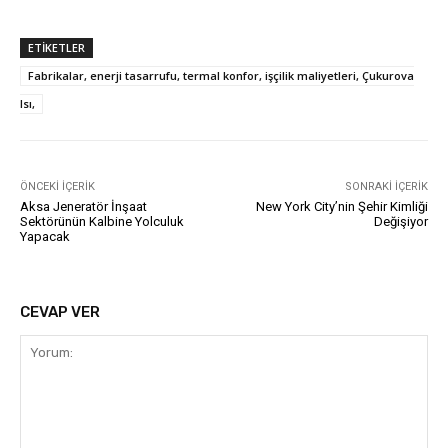
ETIKETLER
Fabrikalar, enerji tasarrufu, termal konfor, işçilik maliyetleri, Çukurova
Isı,
ÖNCEKI İÇERIK
SONRAKI İÇERIK
Aksa Jeneratör İnşaat
New York City’nin Şehir Kimliği
Sektörünün Kalbine Yolculuk
Değişiyor
Yapacak
CEVAP VER