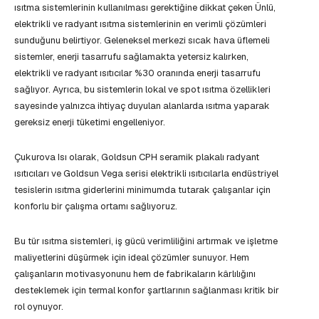
ısıtma sistemlerinin kullanılması gerektiğine dikkat çeken Ünlü,
elektrikli ve radyant ısıtma sistemlerinin en verimli çözümleri
sunduğunu belirtiyor. Geleneksel merkezi sıcak hava üflemeli
sistemler, enerji tasarrufu sağlamakta yetersiz kalırken,
elektrikli ve radyant ısıtıcılar %30 oranında enerji tasarrufu
sağlıyor. Ayrıca, bu sistemlerin lokal ve spot ısıtma özellikleri
sayesinde yalnızca ihtiyaç duyulan alanlarda ısıtma yaparak
gereksiz enerji tüketimi engelleniyor.
Çukurova Isı olarak, Goldsun CPH seramik plakalı radyant
ısıtıcıları ve Goldsun Vega serisi elektrikli ısıtıcılarla endüstriyel
tesislerin ısıtma giderlerini minimumda tutarak çalışanlar için
konforlu bir çalışma ortamı sağlıyoruz.
Bu tür ısıtma sistemleri, iş gücü verimliliğini artırmak ve işletme
maliyetlerini düşürmek için ideal çözümler sunuyor. Hem
çalışanların motivasyonunu hem de fabrikaların kârlılığını
desteklemek için termal konfor şartlarının sağlanması kritik bir
rol oynuyor.