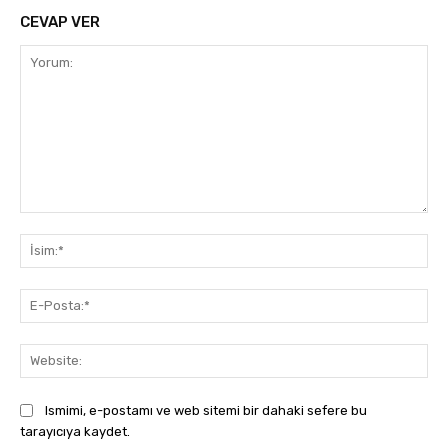
CEVAP VER
Yorum:
İsi
E-
Pos
Web
Ismimi, e-postamı ve web sitemi bir dahaki sefere bu
tarayıcıya kaydet.