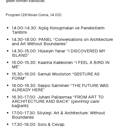
gelen isimleri katılacak.
Program (26 Nisan Cuma, 14.00):
14.00-14.30: Açılış Konuşmaları ve Panelistlerin
Tanıtımı
14.30-18.00: PANEL “Conversations on Architecture
and Art Without Boundaries”
14.30-15.00: Hüseyin Yanar “I DISCOVERED MY
ISLAND”
15.00-15.30: Kaarina Kaikkonen “I FEEL A BIRD IN
ME”
15.30-16.00: Samuli Woolston “GESTURE AS
FORM”
16.00-16.30: Seppo Salminen “THE FUTURE WAS
ALREADY HERE”
16.30-17.00: Juhani Pallasmaa “FROM ART TO
ARCHITECTURE AND BACK” (çevrimiçi canlı
bağlantı)
17.00-17.30: Söyleşi: Art & Architecture: Without
Boundaries
17.30-18.00: Soru & Cevap