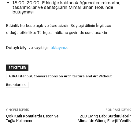
18.00-20.00: Etkinliğe katılacak öğrenciler, mimarlar,
tasarımcılar ve sanatçıların Mimar Sinan Holü’nde
buluşması
Etkinlik herkese açık ve ücretsizdir. Söyleşi dilinin İngilizce
olduğu etkinlikte Türkçe simültane çeviri de sunulacaktır.
Detaylı bilgi ve kayıt için
tıklayınız
.
ETIKETLER
AURA Istanbul, Conversations on Architecture and Art Without
Boundaries,
ÖNCEKI İÇERIK
SONRAKI İÇERIK
Çok Katlı Konutlarda Beton ve
ZEB Living Lab: Sürdürülebilir
Tuğla Kullanımı
Mimaride Güneş Enerjili Yenilik