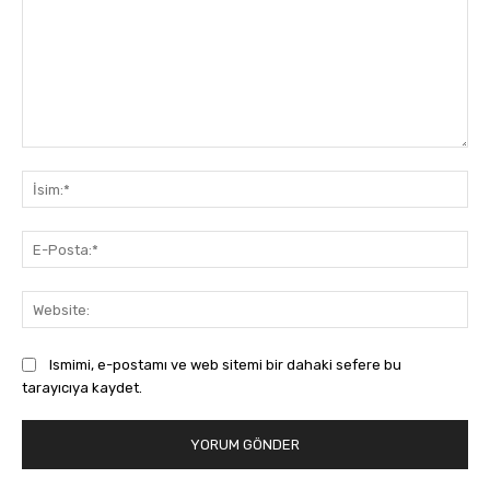
Yorum:
İsi
E-
Pos
Web
Ismimi, e-postamı ve web sitemi bir dahaki sefere bu
tarayıcıya kaydet.