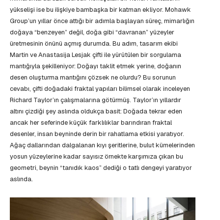
yükselişi ise bu ilişkiye bambaşka bir katman ekliyor. Mohawk
Group’un yıllar önce attığı bir adımla başlayan süreç, mimarlığın
doğaya “benzeyen” değil, doğa gibi “davranan” yüzeyler
üretmesinin önünü açmış durumda. Bu adım, tasarım ekibi
Martin ve Anastasija Lesjak çifti ile yürütülen bir sorgulama
mantığıyla şekilleniyor: Doğayı taklit etmek yerine, doğanın
desen oluşturma mantığını çözsek ne olurdu? Bu sorunun
cevabı, çifti doğadaki fraktal yapıları bilimsel olarak inceleyen
Richard Taylor’ın çalışmalarına götürmüş. Taylor’ın yıllardır
altını çizdiği şey aslında oldukça basit: Doğada tekrar eden
ancak her seferinde küçük farklılıklar barındıran fraktal
desenler, insan beyninde derin bir rahatlama etkisi yaratıyor.
Ağaç dallarından dalgalanan kıyı şeritlerine, bulut kümelerinden
yosun yüzeylerine kadar sayısız örnekte karşımıza çıkan bu
geometri, beynin “tanıdık kaos” dediği o tatlı dengeyi yaratıyor
aslında.