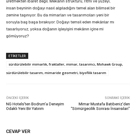
üretmekten ibaret değil. Mekânın strüktürü, ritmi ve yüzeyi,
insan beyninin doğayı nasıl algıladığını temel alan bilimsel bir
zemine taşınıyor. Bu da mimarları ve tasarımcıları yeni bir
soruyla baş başa bırakıyor: Doğayı temsil eden mekânlar mı
tasarlıyoruz, yoksa doğanın işleyişini mekânın içine mi
gömüyoruz?
ETIKETLER
sürdürülebilir mimarlık, fraktaller, mimar, tasarımcı, Mohawk Group,
sürdürülebilir tasarım, mimaride geometri, biyofilik tasarım
ÖNCEKI İÇERIK
SONRAKI İÇERIK
NG Hotels’ten Bodrum’a Deneyim
Mimar Mustafa Batıbeniz’den
Odaklı Yeni Bir Yatırım
“Sömürgecilik Sonrası İnsansıları”
CEVAP VER