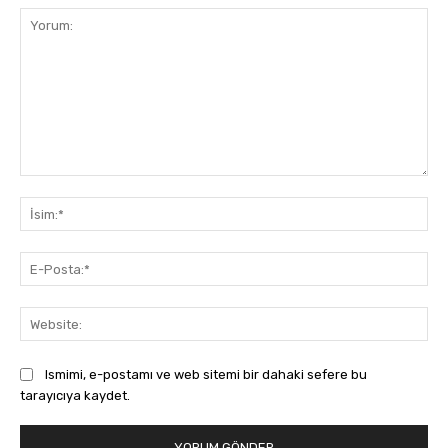
Yorum:
İsi
E-
Pos
Web
Ismimi, e-postamı ve web sitemi bir dahaki sefere bu
tarayıcıya kaydet.