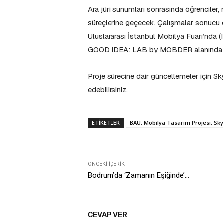
Ara jüri sunumları sonrasında öğrenciler, 
süreçlerine geçecek. Çalışmalar sonucu o
Uluslararası İstanbul Mobilya Fuarı’nd
GOOD IDEA: LAB by MOBDER alanında s
Proje sürecine dair güncellemeler için
edebilirsiniz.
ETIKETLER
BAU, Mobilya Tasarım Projesi, Sky
ÖNCEKI İÇERIK
Bodrum’da ‘Zamanın Eşiğinde’…
CEVAP VER