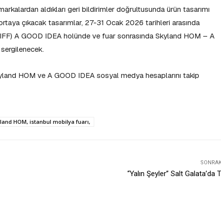
markalardan aldıkları geri bildirimler doğrultusunda ürün tasarımı
rtaya çıkacak tasarımlar, 27-31 Ocak 2026 tarihleri arasında
a (IIFF) A GOOD IDEA holünde ve fuar sonrasında Skyland HOM – A
ergilenecek.
 Skyland HOM ve A GOOD IDEA sosyal medya hesaplarını takip
land HOM, istanbul mobilya fuarı,
SONRAKI
“Yalın Şeyler” Salt Galata’da Ta