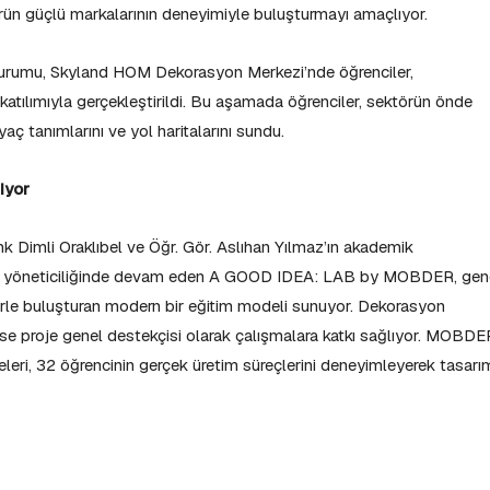
ektörün güçlü markalarının deneyimiyle buluşturmayı amaçlıyor.
oturumu, Skyland HOM Dekorasyon Merkezi’nde öğrenciler,
katılımıyla gerçekleştirildi. Bu aşamada öğrenciler, sektörün önde
iyaç tanımlarını ve yol haritalarını sundu.
iyor
nk Dimli Oraklıbel ve Öğr. Gör. Aslıhan Yılmaz’ın akademik
oje yöneticiliğinde devam eden A GOOD IDEA: LAB by MOBDER, gen
ktörle buluşturan modern bir eğitim modeli sunuyor. Dekorasyon
se proje genel destekçisi olarak çalışmalara katkı sağlıyor. MOBDE
leri, 32 öğrencinin gerçek üretim süreçlerini deneyimleyerek tasarı