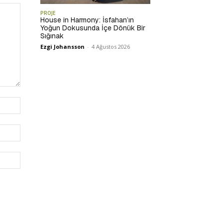
PROJE
House in Harmony: İsfahan’ın
Yoğun Dokusunda İçe Dönük Bir
Sığınak
Ezgi Johansson
-
4 Ağustos 2026
İsim:*
E-
Posta:*
Website: