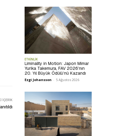
ETKİNLİK
Liminality in Motion: Japon Mimar
Yurika Takemura, FAV 2026’nın
20. Yıl Büyük Ödülü’nü Kazandı
Ezgi Johansson
-
5 Ağustos 2026
 İÇERIK
nıtıldı