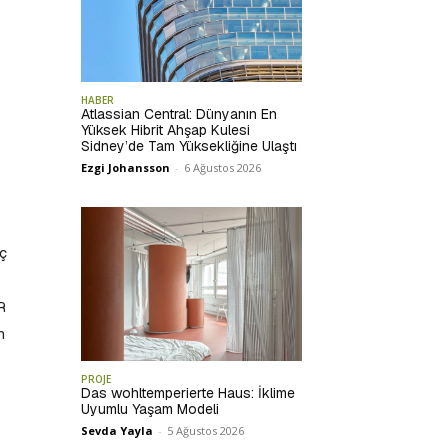
HABER
Atlassian Central: Dünyanın En
Yüksek Hibrit Ahşap Kulesi
Sidney’de Tam Yüksekliğine Ulaştı
Ezgi Johansson
-
6 Ağustos 2026
ç
R
m
PROJE
Das wohltemperierte Haus: İklime
Uyumlu Yaşam Modeli
Sevda Yayla
-
5 Ağustos 2026