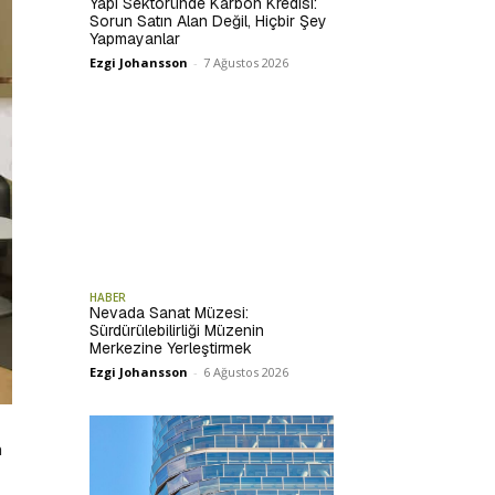
Yapı Sektöründe Karbon Kredisi:
Sorun Satın Alan Değil, Hiçbir Şey
Yapmayanlar
Ezgi Johansson
-
7 Ağustos 2026
HABER
Nevada Sanat Müzesi:
Sürdürülebilirliği Müzenin
Merkezine Yerleştirmek
Ezgi Johansson
-
6 Ağustos 2026
n