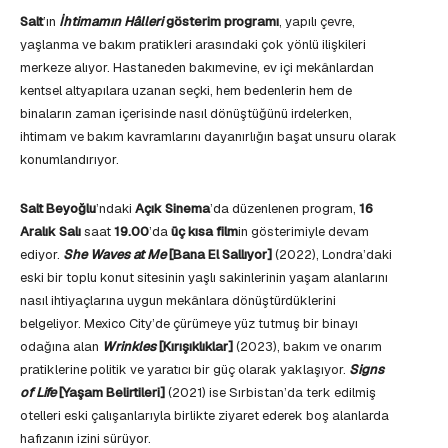
Salt
’ın
İhtimamın Hâlleri
gösterim programı
, yapılı çevre,
yaşlanma ve bakım pratikleri arasındaki çok yönlü ilişkileri
merkeze alıyor. Hastaneden bakımevine, ev içi mekânlardan
kentsel altyapılara uzanan seçki, hem bedenlerin hem de
binaların zaman içerisinde nasıl dönüştüğünü irdelerken,
ihtimam ve bakım kavramlarını dayanırlığın başat unsuru olarak
konumlandırıyor.
Salt Beyoğlu
’ndaki
Açık Sinema
’da düzenlenen program,
16
Aralık Salı
saat
19.00
’da
üç kısa film
in gösterimiyle devam
ediyor.
She Waves at Me
[Bana El Sallıyor]
(2022), Londra’daki
eski bir toplu konut sitesinin yaşlı sakinlerinin yaşam alanlarını
nasıl ihtiyaçlarına uygun mekânlara dönüştürdüklerini
belgeliyor. Mexico City’de çürümeye yüz tutmuş bir binayı
odağına alan
Wrinkles
[Kırışıklıklar]
(2023), bakım ve onarım
pratiklerine politik ve yaratıcı bir güç olarak yaklaşıyor.
Signs
of Life
[Yaşam Belirtileri]
(2021) ise Sırbistan’da terk edilmiş
otelleri eski çalışanlarıyla birlikte ziyaret ederek boş alanlarda
hafızanın izini sürüyor.