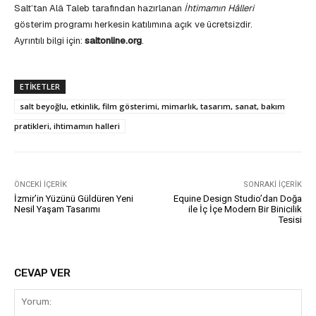
Salt’tan Alâ Taleb tarafından hazırlanan
İhtimamın Hâlleri
gösterim programı herkesin katılımına açık ve ücretsizdir.
Ayrıntılı bilgi için:
saltonline.org
.
ETIKETLER
salt beyoğlu, etkinlik, film gösterimi, mimarlık, tasarım, sanat, bakım
pratikleri, ihtimamın halleri
ÖNCEKI İÇERIK
SONRAKI İÇERIK
İzmir’in Yüzünü Güldüren Yeni
Equine Design Studio’dan Doğa
Nesil Yaşam Tasarımı
ile İç İçe Modern Bir Binicilik
Tesisi
CEVAP VER