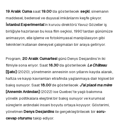
19 Aralık Cuma
saat
19.00
’da gösterilecek
seçki
, sinemanın
maddesel, bedensel ve duyusal imkânlarını keşfe çıkıyor.
İstanbul Experimental
’in kurucu direktörü Yavuz Gözeller iş
birliğiyle hazırlanan bu kısa film seçkisi, 1990’lardan günümüze
animasyon, elle işleme ve fotokimyasal manipülasyon gibi
teknikleri kullanan deneysel çalışmaları bir araya getiriyor.
Program,
20 Aralık Cumartesi
günü Denys Desjardins’in iki
filmiyle sona eriyor. Saat
16.30
’da gösterilecek
Le Château
[Şato]
(2020), yönetmenin annesinin son yıllarını kayda alarak,
hafıza ve kayıp kavramları etrafında yaşlanmaya dair kişisel bir
bakış sunuyor. Saat
18.00
’de gösterilecek
J’ai placé ma mère
[Annemin Ardından]
(2022) ise Quebec’te yaşlı bakımına
yönelik politikalara eleştirel bir bakış sunuyor ve kurumsal
süreçlerin ardındaki insani boyutu ortaya koyuyor. Gösterimi,
yönetmen
Denys Desjardins
ile gerçekleştirilecek bir
soru-
cevap oturumu
takip ediyor.