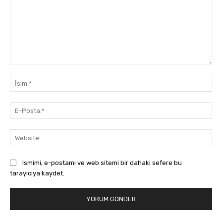
Yorum:
İsi
E-
Pos
Web
Ismimi, e-postamı ve web sitemi bir dahaki sefere bu
tarayıcıya kaydet.