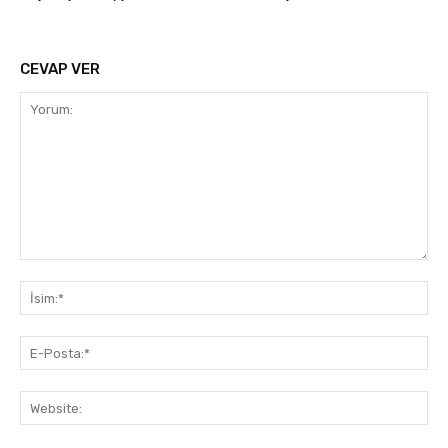
CEVAP VER
Yorum:
İsi
E-
Pos
Web