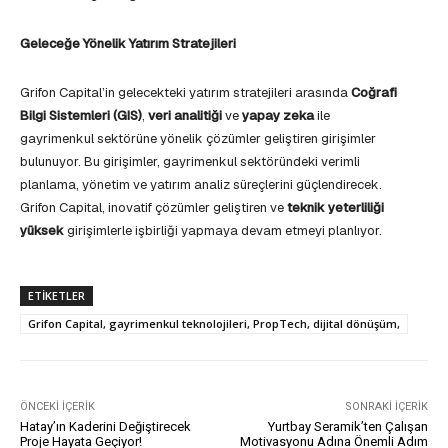
Geleceğe Yönelik Yatırım Stratejileri
Grifon Capital’in gelecekteki yatırım stratejileri arasında
Coğrafi
Bilgi Sistemleri (GIS)
,
veri analitiği
ve
yapay zeka
ile
gayrimenkul sektörüne yönelik çözümler geliştiren girişimler
bulunuyor. Bu girişimler, gayrimenkul sektöründeki verimli
planlama, yönetim ve yatırım analiz süreçlerini güçlendirecek.
Grifon Capital, inovatif çözümler geliştiren ve
teknik yeterliliği
yüksek
girişimlerle işbirliği yapmaya devam etmeyi planlıyor.
ETIKETLER
Grifon Capital, gayrimenkul teknolojileri, PropTech, dijital dönüşüm,
ÖNCEKI İÇERIK
SONRAKI İÇERIK
Hatay’ın Kaderini Değiştirecek
Yurtbay Seramik’ten Çalışan
Proje Hayata Geçiyor!
Motivasyonu Adına Önemli Adım