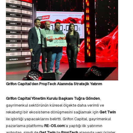
Grifon Capital’den PropTech Alanında Stratejik Yatırım
Grifon Capital Yönetim Kurulu Başkanı Tuğra Gönden
,
gayrimenkul sektörünün küresel ölçekte daha verimli ve
rekabetçi bir ekosisteme dönüşmesini sağlamak için
Get Twin
ile işbirliği yapacaklarını belirtti. Grifon Capital, gayrimenkul
pazarlama platformu
RE-OS.com
’a yaptığı ilk yatırımın
ardından, şimdi de
Get Twin
ile
PropTech
alanında yeni ürünler