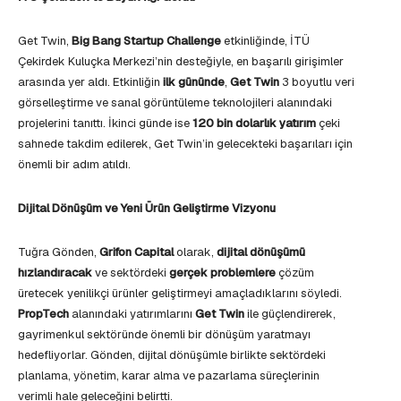
Get Twin,
Big Bang Startup Challenge
etkinliğinde, İTÜ
Çekirdek Kuluçka Merkezi’nin desteğiyle, en başarılı girişimler
arasında yer aldı. Etkinliğin
ilk gününde
,
Get Twin
3 boyutlu veri
görselleştirme ve sanal görüntüleme teknolojileri alanındaki
projelerini tanıttı. İkinci günde ise
120 bin dolarlık yatırım
çeki
sahnede takdim edilerek, Get Twin’in gelecekteki başarıları için
önemli bir adım atıldı.
Dijital Dönüşüm ve Yeni Ürün Geliştirme Vizyonu
Tuğra Gönden,
Grifon Capital
olarak,
dijital dönüşümü
hızlandıracak
ve sektördeki
gerçek problemlere
çözüm
üretecek yenilikçi ürünler geliştirmeyi amaçladıklarını söyledi.
PropTech
alanındaki yatırımlarını
Get Twin
ile güçlendirerek,
gayrimenkul sektöründe önemli bir dönüşüm yaratmayı
hedefliyorlar. Gönden, dijital dönüşümle birlikte sektördeki
planlama, yönetim, karar alma ve pazarlama süreçlerinin
verimli hale geleceğini belirtti.