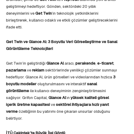
geliştirmeyi hedefliyor. Gönden, sektördeki 20 yıllık
deneyimlerini ve
Get Twin
’in teknolojik yetkinliklerini
birleştirerek, kullanıcı odaklı ve etkili çözümler geliştireceklerini
ifade etti.
Get Twin ve Glance Al: 3 Boyutlu Veri Görselleştirme ve Sanal
Görüntüleme Teknolojileri
Get Twin’in geliştirdiği
Glance Al
aracı,
perakende
,
e-ticaret
,
pazarlama
ve
reklam
sektörlerinde yenilikçi çözümler sunmayı
hedefliyor. Glance Al, ürün görselleri ve videolarından hızlıca
3
boyutlu modeller
oluşturulmasını ve interaktif
sanal
görüntüleme
ile kullanıcı deneyiminin zenginleştirilmesini
sağlıyor. Grifon Capital,
Glance Al
’ın
yüksek kaliteli görsel
içerik üretme kapasitesi
ve
sektörel ihtiyaçlara hızlı yanıt
verme
özelliğinin bu yatırımı öne çıkaran unsurlar olduğunu
belirtiyor.
İTÜ Çekirdek’te Büyük İlgi Gördü