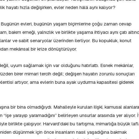
lik hayatı hızla değişirken, evler neden hâlâ aynı kalıyor?
: Bugünün evleri, bugünün yaşam biçimlerine çoğu zaman cevap
m, bakım emeği, yalnızlık ve birlikte yaşama ihtiyacı aynı çatı altın
lanlar ve sabit senaryolar üzerinden ilerliyor. Bu kopukluk, konut
dan mekânsal bir krize dönüştürüyor.
değil, uyum sağlamak için var olduğunu hatırlattı. Esnek mekânlar,
üzden birer mimari tercih değil; değişen hayatın zorunlu sonuçları
eklentisi artıyor, ama evlerin buna ayak uydurma kapasitesi giderek
şına bir bina olmadığıydı. Mahalleyle kurulan ilişki, kamusal alanlar
n “işe yarayıp yaramadığını” belirleyen unsurlar arasında yer alıyor. İ
iyle birlikte çalışıyor. Harvard’daki bu tartışma, mimarlığa büyük lafl
eniden düşünmek için önce insanların nasıl yaşadığına bakmak