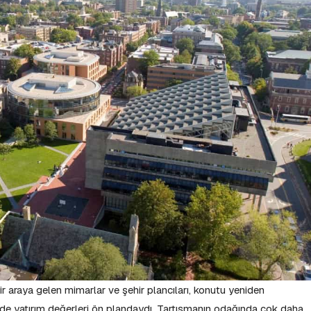
 araya gelen mimarlar ve şehir plancıları, konutu yeniden
de yatırım değerleri ön plandaydı. Tartışmanın odağında çok daha