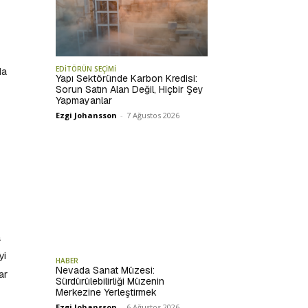
EDİTÖRÜN SEÇİMİ
da
Yapı Sektöründe Karbon Kredisi:
Sorun Satın Alan Değil, Hiçbir Şey
Yapmayanlar
Ezgi Johansson
-
7 Ağustos 2026
a
yi
HABER
Nevada Sanat Müzesi:
ar
Sürdürülebilirliği Müzenin
Merkezine Yerleştirmek
Ezgi Johansson
-
6 Ağustos 2026