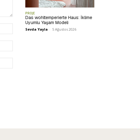
PROJE
Das wohltemperierte Haus: İklime
Uyumlu Yaşam Modeli
İsim:*
Sevda Yayla
-
5 Ağustos 2026
E-
Posta:*
Website: