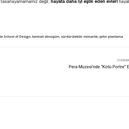
ler tasarlayamamamız değil;
hayata daha iyi eşlik eden evleri
haya
 School of Design, kentsel dönüşüm, sürdürülebilir mimarlık, şehir planlama
SONRAKI
Pera Müzesi’nde “Kötü Portre” Et