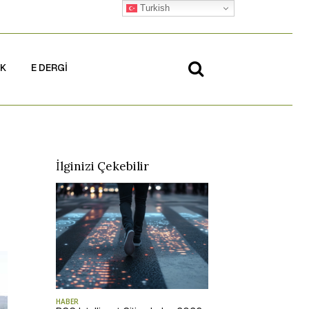
Turkish
İK
E DERGİ
İlginizi Çekebilir
HABER