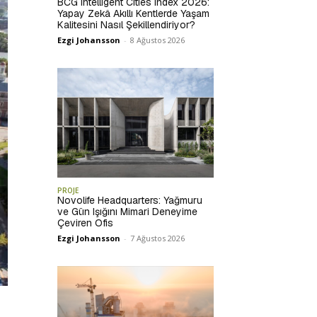
BCG Intelligent Cities Index 2026:
Yapay Zekâ Akıllı Kentlerde Yaşam
Kalitesini Nasıl Şekillendiriyor?
Ezgi Johansson
-
8 Ağustos 2026
PROJE
Novolife Headquarters: Yağmuru
ve Gün Işığını Mimari Deneyime
Çeviren Ofis
Ezgi Johansson
-
7 Ağustos 2026