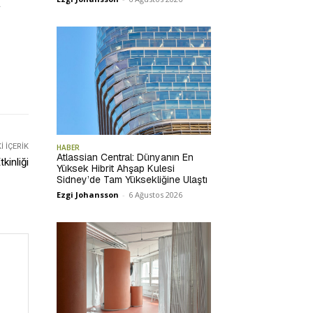
l
 İÇERIK
HABER
Atlassian Central: Dünyanın En
kinliği
Yüksek Hibrit Ahşap Kulesi
Sidney’de Tam Yüksekliğine Ulaştı
Ezgi Johansson
-
6 Ağustos 2026