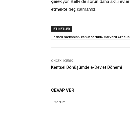
gerekiyor. Belki de sorun daha akıllı ev
etmekte geç kalmamız.
ETIKETLER
esnek mekanlar, konut sorunu, Harvard Graduate
ÖNCEKI İÇERIK
Kentsel Dönüşümde e-Devlet Dönemi
CEVAP VER