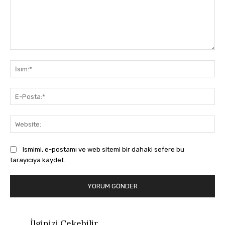
Yorum:
İsi
E-
Pos
Web
Ismimi, e-postamı ve web sitemi bir dahaki sefere bu
tarayıcıya kaydet.
İlginizi Çekebilir