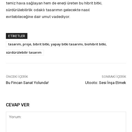
temiz hava sağlayan hem de enerji üreten bu hibrit bitki,
sürdürülebilirlik odaklı tasarımın gelecekte nasıl
evrilebileceğine dair umut vadediyor.
ETIKETLER
tasarım, proje, bibrit bitki, yapay bitki tasarımı, biohibrit bitki,
sürdürülebilir tasarım
ÖNCEKI İÇERIK
SONRAKI İÇERIK
Bu Fincan Sanat Yolunda!
Utooto: Sesi İnşa Etmek
CEVAP VER