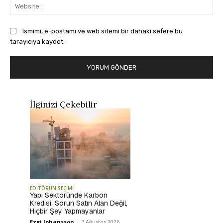
Web
Ismimi, e-postamı ve web sitemi bir dahaki sefere bu
tarayıcıya kaydet.
İlginizi Çekebilir
EDİTÖRÜN SEÇİMİ
Yapı Sektöründe Karbon
Kredisi: Sorun Satın Alan Değil,
Hiçbir Şey Yapmayanlar
Ezgi Johansson
-
7 Ağustos 2026