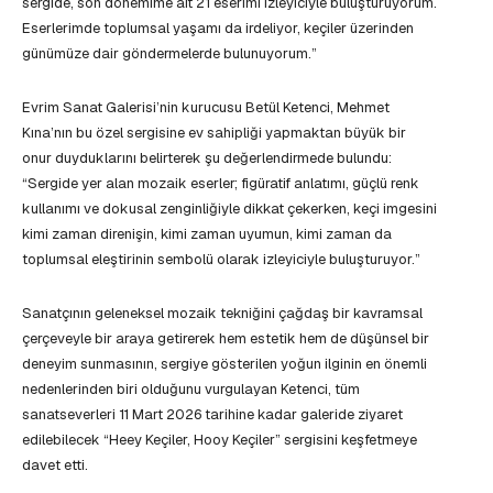
sergide, son dönemime ait 21 eserimi izleyiciyle buluşturuyorum.
Eserlerimde toplumsal yaşamı da irdeliyor, keçiler üzerinden
günümüze dair göndermelerde bulunuyorum.”
Evrim Sanat Galerisi’nin kurucusu Betül Ketenci, Mehmet
Kına’nın bu özel sergisine ev sahipliği yapmaktan büyük bir
onur duyduklarını belirterek şu değerlendirmede bulundu:
“Sergide yer alan mozaik eserler; figüratif anlatımı, güçlü renk
kullanımı ve dokusal zenginliğiyle dikkat çekerken, keçi imgesini
kimi zaman direnişin, kimi zaman uyumun, kimi zaman da
toplumsal eleştirinin sembolü olarak izleyiciyle buluşturuyor.”
Sanatçının geleneksel mozaik tekniğini çağdaş bir kavramsal
çerçeveyle bir araya getirerek hem estetik hem de düşünsel bir
deneyim sunmasının, sergiye gösterilen yoğun ilginin en önemli
nedenlerinden biri olduğunu vurgulayan Ketenci, tüm
sanatseverleri 11 Mart 2026 tarihine kadar galeride ziyaret
edilebilecek “Heey Keçiler, Hooy Keçiler” sergisini keşfetmeye
davet etti.