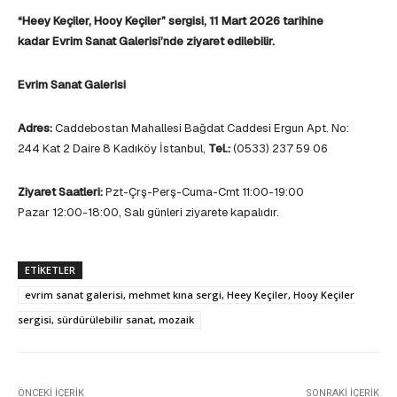
“Heey Keçiler, Hooy Keçiler” sergisi, 11 Mart 2026 tarihine
kadar Evrim Sanat Galerisi’nde ziyaret edilebilir.
Evrim Sanat Galerisi
Adres:
Caddebostan Mahallesi Bağdat Caddesi Ergun Apt. No:
244 Kat 2 Daire 8 Kadıköy İstanbul,
Tel.:
(0533) 237 59 06
Ziyaret Saatleri:
Pzt-Çrş-Perş-Cuma-Cmt 11:00-19:00
Pazar 12:00-18:00, Salı günleri ziyarete kapalıdır.
ETIKETLER
evrim sanat galerisi, mehmet kına sergi, Heey Keçiler, Hooy Keçiler
sergisi, sürdürülebilir sanat, mozaik
ÖNCEKI İÇERIK
SONRAKI İÇERIK