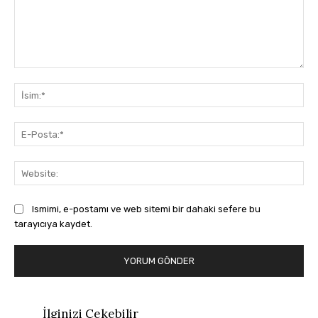
Yorum:
İsi
E-
Pos
Web
Ismimi, e-postamı ve web sitemi bir dahaki sefere bu
tarayıcıya kaydet.
İlginizi Çekebilir