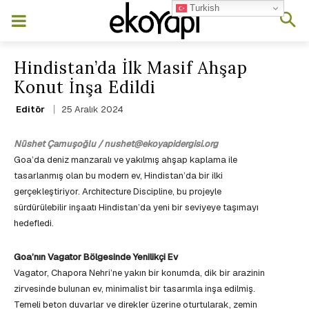
Turkish
Hindistan’da İlk Masif Ahşap
Konut İnşa Edildi
25 Aralık 2024
Editör
Nüshet Çamuşoğlu / nushet@ekoyapidergisi.org
Goa’da deniz manzaralı ve yakılmış ahşap kaplama ile
tasarlanmış olan bu modern ev, Hindistan’da bir ilki
gerçekleştiriyor. Architecture Discipline, bu projeyle
sürdürülebilir inşaatı Hindistan’da yeni bir seviyeye taşımayı
hedefledi.
Goa’nın Vagator Bölgesinde Yenilikçi Ev
Vagator, Chapora Nehri’ne yakın bir konumda, dik bir arazinin
zirvesinde bulunan ev, minimalist bir tasarımla inşa edilmiş.
Temeli beton duvarlar ve direkler üzerine oturtularak, zemin