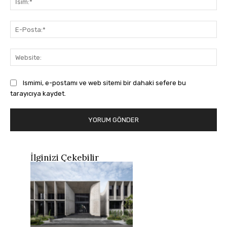
E-
Pos
Web
Ismimi, e-postamı ve web sitemi bir dahaki sefere bu
tarayıcıya kaydet.
İlginizi Çekebilir