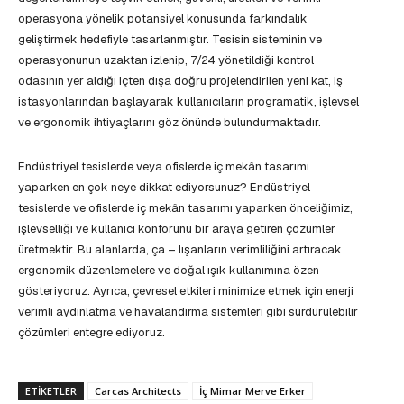
operasyona yönelik potansiyel konusunda farkındalık
geliştirmek hedefiyle tasarlanmıştır. Tesisin sisteminin ve
operasyonunun uzaktan izlenip, 7/24 yönetildiği kontrol
odasının yer aldığı içten dışa doğru projelendirilen yeni kat, iş
istasyonlarından başlayarak kullanıcıların programatik, işlevsel
ve ergonomik ihtiyaçlarını göz önünde bulundurmaktadır.
Endüstriyel tesislerde veya ofislerde iç mekân tasarımı
yaparken en çok neye dikkat ediyorsunuz? Endüstriyel
tesislerde ve ofislerde iç mekân tasarımı yaparken önceliğimiz,
işlevselliği ve kullanıcı konforunu bir araya getiren çözümler
üretmektir. Bu alanlarda, ça – lışanların verimliliğini artıracak
ergonomik düzenlemelere ve doğal ışık kullanımına özen
gösteriyoruz. Ayrıca, çevresel etkileri minimize etmek için enerji
verimli aydınlatma ve havalandırma sistemleri gibi sürdürülebilir
çözümleri entegre ediyoruz.
ETIKETLER
Carcas Architects
İç Mimar Merve Erker