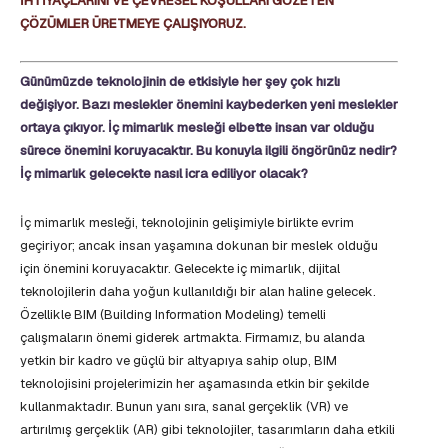
İHTİYAÇLARINI VE ÇEVRESEL KOŞULLARI GÖZETEN
ÇÖZÜMLER ÜRETMEYE ÇALIŞIYORUZ.
Günümüzde teknolojinin de etkisiyle her şey çok hızlı
değişiyor. Bazı meslekler önemini kaybederken yeni meslekler
ortaya çıkıyor. İç mimarlık mesleği elbette insan var olduğu
sürece önemini koruyacaktır. Bu konuyla ilgili öngörünüz nedir?
İç mimarlık gelecekte nasıl icra ediliyor olacak?
İç mimarlık mesleği, teknolojinin gelişimiyle birlikte evrim
geçiriyor; ancak insan yaşamına dokunan bir meslek olduğu
için önemini koruyacaktır. Gelecekte iç mimarlık, dijital
teknolojilerin daha yoğun kullanıldığı bir alan haline gelecek.
Özellikle BIM (Building Information Modeling) temelli
çalışmaların önemi giderek artmakta. Firmamız, bu alanda
yetkin bir kadro ve güçlü bir altyapıya sahip olup, BIM
teknolojisini projelerimizin her aşamasında etkin bir şekilde
kullanmaktadır. Bunun yanı sıra, sanal gerçeklik (VR) ve
artırılmış gerçeklik (AR) gibi teknolojiler, tasarımların daha etkili