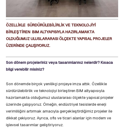
ÖZELLİKLE SÜRDÜRÜLEBİLİRLİK VE TEKNOLOJİYİ
BİRLEŞTİREN BIM ALTYAPISIYLA HAZIRLAMAKTA
OLDUĞUMUZ ULUSLARARASI ÖLÇEKTE YAPISAL PROJELER
ÜZERİNDE ÇALIŞIYORUZ.
Son dönem projeleriniz veya tasarımlarınız nelerdir? Kısaca
bilgi verebilir misiniz?
Son dönemde birçok yenilikçi projeye imza attık. Özellikle
sürdürülebilirlik ve teknolojiyi birleştiren BIM altyapısıyla
hazırlamakta olduğumuz uluslararası ölçekte yapısal projeler
üzerinde çalışıyoruz. Örneğin, endüstriyel tesislerde enerji
verimliliğini artırmak amacıyla gerçekleştirdiğimiz projeler ile
dikkat çekiyoruz. Ayrıca, ofis ve ticari alanlar için modern ve
işlevsel tasarımlar geliştiriyoruz.