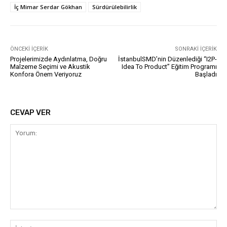
İç Mimar Serdar Gökhan
Sürdürülebilirlik
ÖNCEKI İÇERIK
SONRAKI İÇERIK
Projelerimizde Aydınlatma, Doğru
İstanbulSMD’nin Düzenlediği “I2P-
Malzeme Seçimi ve Akustik
Idea To Product” Eğitim Programı
Konfora Önem Veriyoruz
Başladı
CEVAP VER
Yorum:
İsi