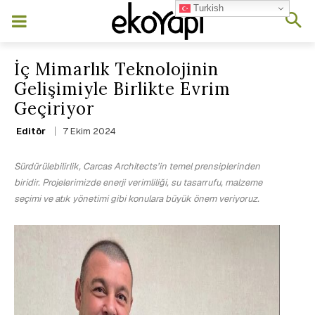
Turkish
İç Mimarlık Teknolojinin
Gelişimiyle Birlikte Evrim
Geçiriyor
7 Ekim 2024
Editör
Sürdürülebilirlik, Carcas Architects’in temel prensiplerinden
biridir. Projelerimizde enerji verimliliği, su tasarrufu, malzeme
seçimi ve atık yönetimi gibi konulara büyük önem veriyoruz.