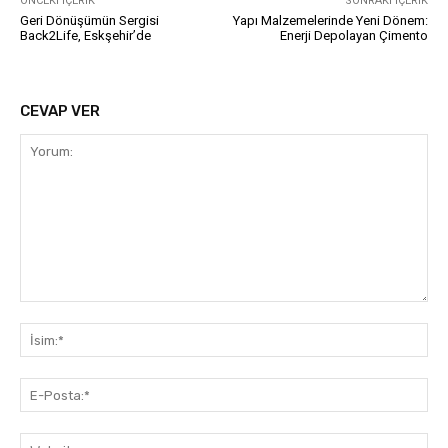
ÖNCEKI İÇERIK
SONRAKI İÇERIK
Geri Dönüşümün Sergisi
Yapı Malzemelerinde Yeni Dönem:
Back2Life, Eskşehir’de
Enerji Depolayan Çimento
CEVAP VER
Yorum:
İsi
E-
Pos
Web