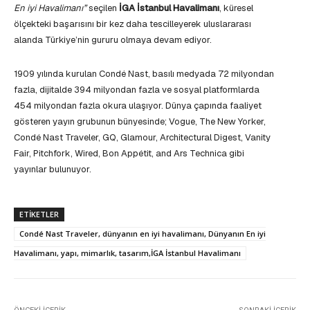
En iyi Havalimanı”
seçilen
İGA İstanbul Havalimanı
, küresel
ölçekteki başarısını bir kez daha tescilleyerek uluslararası
alanda Türkiye’nin gururu olmaya devam ediyor.
1909 yılında kurulan Condé Nast, basılı medyada 72 milyondan
fazla, dijitalde 394 milyondan fazla ve sosyal platformlarda
454 milyondan fazla okura ulaşıyor. Dünya çapında faaliyet
gösteren yayın grubunun bünyesinde; Vogue, The New Yorker,
Condé Nast Traveler, GQ, Glamour, Architectural Digest, Vanity
Fair, Pitchfork, Wired, Bon Appétit, and Ars Technica gibi
yayınlar bulunuyor.
ETIKETLER
Condé Nast Traveler, dünyanın en iyi havalimanı, Dünyanın En iyi
Havalimanı, yapı, mimarlık, tasarım,İGA İstanbul Havalimanı