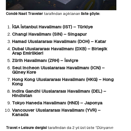
Condé Nast Traveler
tarafından açıklanan
l
iste şöyle:
İGA İstanbul Havalimanı (IST) – Türkiye
Changi Havalimanı (SIN) – Singapur
Hamad Uluslararası Havalimanı (DOH) – Katar
Dubai Uluslararası Havalimanı (DXB) – Birleşik
Arap Emirlikleri
Zürih Havalimanı (ZRH) – İsviçre
Seul Incheon Uluslararası Havalimanı (ICN) –
Güney Kore
Hong Kong Uluslararası Havalimanı (HKG) – Hong
Kong
Indira Gandhi Uluslararası Havalimanı (DEL) –
Hindistan
Tokyo Haneda Havalimanı (HND) – Japonya
Vancouver Uluslararası Havalimanı (YVR) –
Kanada
Travel + Leisure dergisi
tarafından da 2 yıl üst üste
“Dünyanın