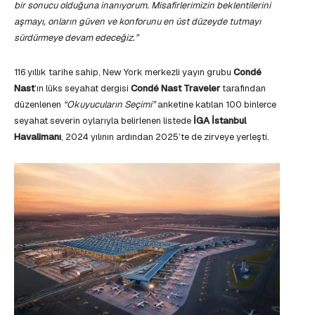
bir sonucu olduğuna inanıyorum. Misafirlerimizin beklentilerini
aşmayı, onların güven ve konforunu en üst düzeyde tutmayı
sürdürmeye devam edeceğiz.”
116 yıllık tarihe sahip, New York merkezli yayın grubu
Condé
Nast
’ın lüks seyahat dergisi
Condé Nast Traveler
tarafından
düzenlenen
“Okuyucuların Seçimi”
anketine katılan 100 binlerce
seyahat severin oylarıyla belirlenen listede
İGA İstanbul
Havalimanı
, 2024 yılının ardından 2025’te de zirveye yerleşti.