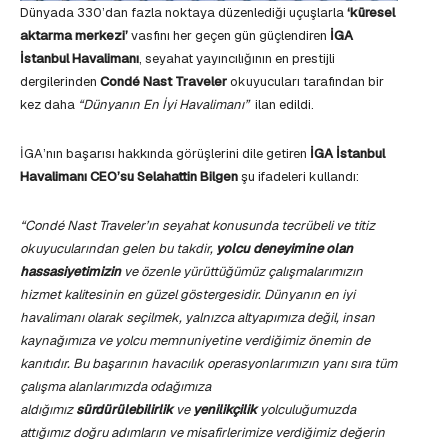
Dünyada 330’dan fazla noktaya düzenlediği uçuşlarla
‘küresel
aktarma merkezi’
vasfını her geçen gün güçlendiren
İGA
İstanbul Havalimanı
, seyahat yayıncılığının en prestijli
dergilerinden
Condé Nast Traveler
okuyucuları tarafından bir
kez daha
“Dünyanın En İyi Havalimanı”
ilan edildi.
İGA’nın başarısı hakkında görüşlerini dile getiren
İGA İstanbul
Havalimanı CEO’su Selahattin Bilgen
şu ifadeleri kullandı:
“Condé Nast Traveler’ın seyahat konusunda tecrübeli ve titiz
okuyucularından gelen bu takdir,
yolcu deneyimine olan
hassasiyetimizin
ve özenle yürüttüğümüz çalışmalarımızın
hizmet kalitesinin en güzel göstergesidir. Dünyanın en iyi
havalimanı olarak seçilmek, yalnızca altyapımıza değil, insan
kaynağımıza ve yolcu memnuniyetine verdiğimiz önemin de
kanıtıdır. Bu başarının havacılık operasyonlarımızın yanı sıra tüm
çalışma alanlarımızda odağımıza
aldığımız
sürdürülebilirlik
ve
yenilikçilik
yolculuğumuzda
attığımız doğru adımların ve misafirlerimize verdiğimiz değerin