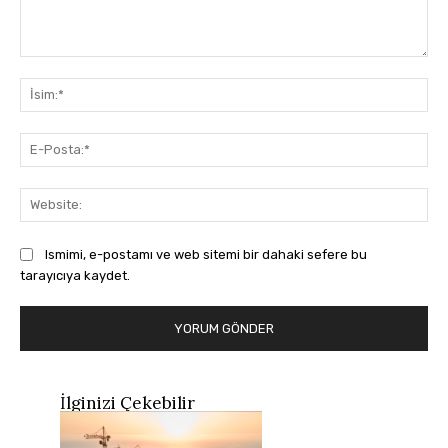
Yorum:
İsi
E-
Pos
Web
Ismimi, e-postamı ve web sitemi bir dahaki sefere bu
tarayıcıya kaydet.
İlginizi Çekebilir