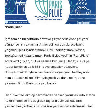
“ParisPluie”
İşte tam da bu noktada devreye giriyor “ville éponge” yani
sünger şehir yaklaşımı. Amaç aslında son derece basit;
yağmuru şehir içinde tutmak. Onu uzaklaştırmak yerine,
toprağa geri kazandırmak. Paris Belediyesi’nin “ParisPluie”
adını verdiği plan, bu fikir üzerine kurulmuş. Hedef, 2050’ye
kadar kentin en az %55’ini suyu emebilen yüzeylerle
dönüştürmek. Böylece hem kanalizasyon yükü hafifleyecek
hem de kentin mikro iklimi iyileşecek ve daha serin, daha
yaşanabilir bir Paris ortaya çıkacak.
Bir tür kentsel ekoloji devriminden bahsediyoruz aslında. Beton
kaldırımların yerine geçirgen taşların gelmesi, çatıların
yeşillenmesi, sokakların bitkilerle yeniden düzenlenmesi… Bazı