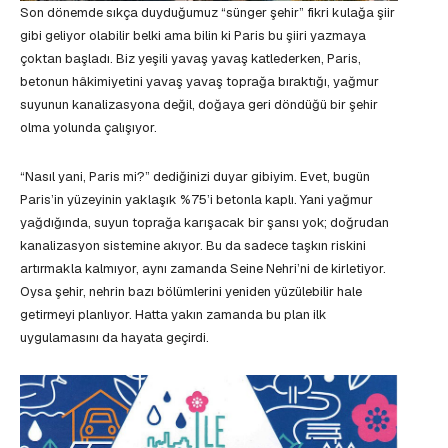
Son dönemde sıkça duyduğumuz “sünger şehir” fikri kulağa şiir
gibi geliyor olabilir belki ama bilin ki Paris bu şiiri yazmaya
çoktan başladı. Biz yeşili yavaş yavaş katlederken, Paris,
betonun hâkimiyetini yavaş yavaş toprağa bıraktığı, yağmur
suyunun kanalizasyona değil, doğaya geri döndüğü bir şehir
olma yolunda çalışıyor.
“Nasıl yani, Paris mi?” dediğinizi duyar gibiyim. Evet, bugün
Paris’in yüzeyinin yaklaşık %75’i betonla kaplı. Yani yağmur
yağdığında, suyun toprağa karışacak bir şansı yok; doğrudan
kanalizasyon sistemine akıyor. Bu da sadece taşkın riskini
artırmakla kalmıyor, aynı zamanda Seine Nehri’ni de kirletiyor.
Oysa şehir, nehrin bazı bölümlerini yeniden yüzülebilir hale
getirmeyi planlıyor. Hatta yakın zamanda bu plan ilk
uygulamasını da hayata geçirdi.