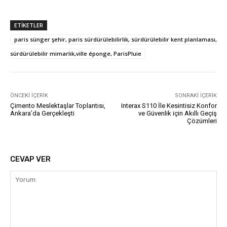
ETIKETLER
paris sünger şehir, paris sürdürülebilirlik, sürdürülebilir kent planlaması,
sürdürülebilir mimarlık,ville éponge, ParisPluie
ÖNCEKI İÇERIK
SONRAKI İÇERIK
Çimento Meslektaşlar Toplantısı,
Interax S110 İle Kesintisiz Konfor
Ankara’da Gerçekleşti
ve Güvenlik için Akıllı Geçiş
Çözümleri
CEVAP VER