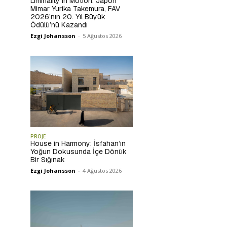
Liminality in Motion: Japon
Mimar Yurika Takemura, FAV
2026’nın 20. Yıl Büyük
Ödülü’nü Kazandı
Ezgi Johansson
-
5 Ağustos 2026
PROJE
House in Harmony: İsfahan’ın
Yoğun Dokusunda İçe Dönük
Bir Sığınak
Ezgi Johansson
-
4 Ağustos 2026