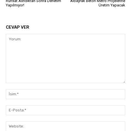
Ruhsat Alındıktan Sonra Denetim
Albayrak Beton Metro Projelerine
Yapılmıyor!
Üretim Yapacak
CEVAP VER
Yorum:
İsi
E-
Pos
Web