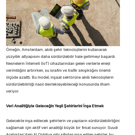
Örneğin, Amsterdam, akıllı şehir teknolojilerini kullanarak
yüzyıllık altyapısını daha sürdürülebilir hale getirmeyi başardı.
Nesnelerin İnterneti (IoT) cihazlarından gelen verilerle enerji
verimliliğini artırırken, su israfını ve trafik sıkışıklığını önemli
ölçüde azalttı. Bu model, inşaat sektörüne akıllı teknolojilerin
sürdürülebilirliği nasıl destekleyebileceği konusunda ilham
veriyor.
Veri Analitiğiyle Geleceğin Yeşil Şehirlerini İnşa Etmek
Gelecekte inşa edilecek şehirlerin ve yapıların sürdürülebilirliğini
sağlamak için aktif veri analitiği büyük bir fırsat sunuyor. Suudi
Arabistan’daki Al Qiddiya gibi sıfırdan inşa edilen şehirler, bu