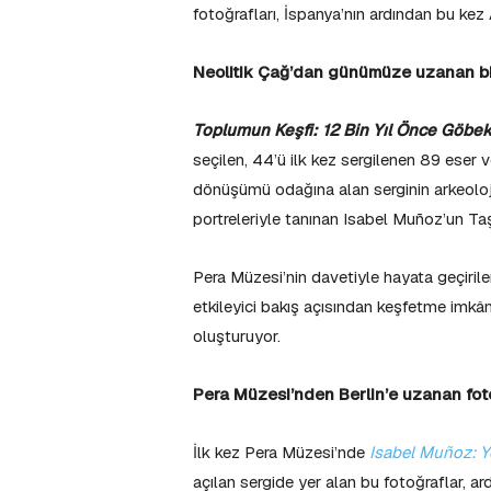
fotoğrafları, İspanya’nın ardından bu kez
Neolitik Çağ’dan günümüze uzanan bir
Toplumun Keşfi: 12 Bin Yıl Önce Göbek
seçilen, 44’ü ilk kez sergilenen 89 eser 
dönüşümü odağına alan serginin arkeolojik
portreleriyle tanınan Isabel Muñoz’un Ta
Pera Müzesi’nin davetiyle hayata geçiril
etkileyici bakış açısından keşfetme imkânı
oluşturuyor.
Pera Müzesi’nden Berlin’e uzanan fot
İlk kez Pera Müzesi’nde
Isabel Muñoz: Y
açılan sergide yer alan bu fotoğraflar, a