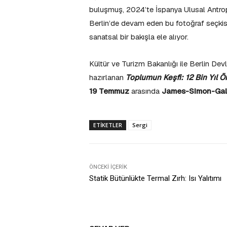
buluşmuş, 2024’te İspanya Ulusal Antrop
Berlin’de devam eden bu fotoğraf seçkis
sanatsal bir bakışla ele alıyor.
Kültür ve Turizm Bakanlığı ile Berlin Dev
hazırlanan
Toplumun Keşfi: 12 Bin Yıl 
19 Temmuz
arasında
James-Simon-Gal
ETIKETLER
Sergi
ÖNCEKI İÇERIK
Statik Bütünlükte Termal Zırh: Isı Yalıtımı