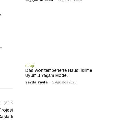
e
–
PROJE
Das wohltemperierte Haus: İklime
Uyumlu Yaşam Modeli
Sevda Yayla
-
5 Ağustos 2026
 İÇERIK
rojesi
Başladı