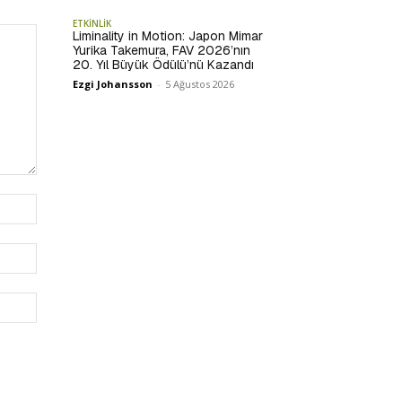
ETKİNLİK
Liminality in Motion: Japon Mimar
Yurika Takemura, FAV 2026’nın
20. Yıl Büyük Ödülü’nü Kazandı
Ezgi Johansson
-
5 Ağustos 2026
İsim:*
E-
Posta:*
Website: