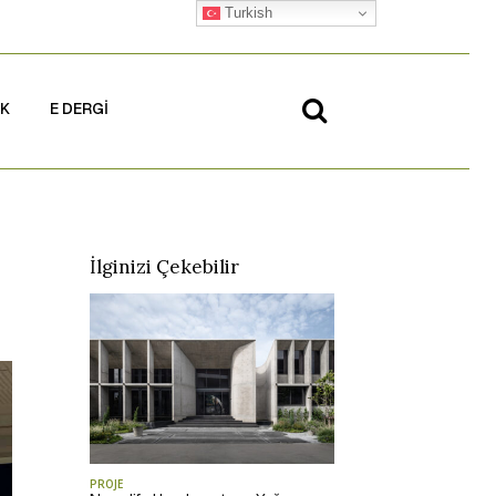
Turkish
İK
E DERGİ
İlginizi Çekebilir
PROJE