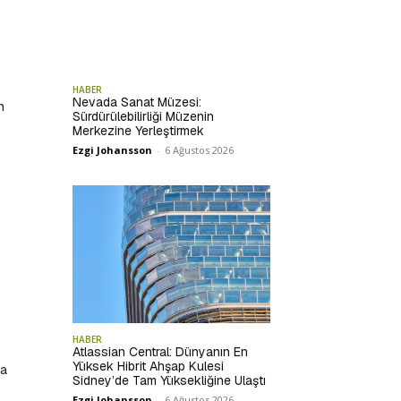
HABER
Nevada Sanat Müzesi:
n
Sürdürülebilirliği Müzenin
Merkezine Yerleştirmek
Ezgi Johansson
-
6 Ağustos 2026
HABER
Atlassian Central: Dünyanın En
Yüksek Hibrit Ahşap Kulesi
la
Sidney’de Tam Yüksekliğine Ulaştı
Ezgi Johansson
-
6 Ağustos 2026