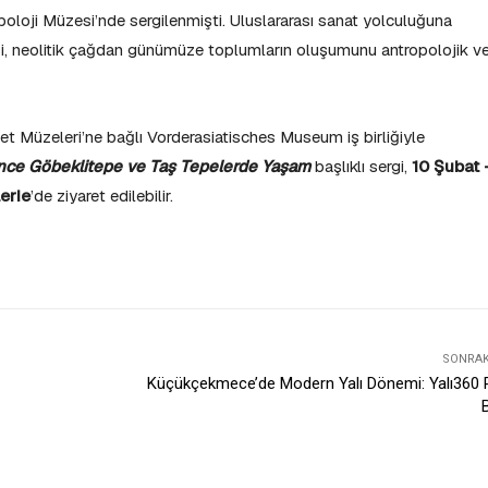
oloji Müzesi’nde sergilenmişti. Uluslararası sanat yolculuğuna
i, neolitik çağdan günümüze toplumların oluşumunu antropolojik v
let Müzeleri’ne bağlı Vorderasiatisches Museum iş birliğiyle
Önce Göbeklitepe ve Taş Tepelerde Yaşam
başlıklı sergi,
10 Şubat 
erie
’de ziyaret edilebilir.
SONRAKI
Küçükçekmece’de Modern Yalı Dönemi: Yalı360 P