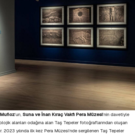
l Muñoz
’un,
Suna ve İnan Kıraç Vakfı Pera Müzesi
’nin davetiyle
olojik alanları odağına alan Taş Tepeler fotoğraflarından oluşan
. 2023 yılında ilk kez Pera Müzesi’nde sergilenen Taş Tepeler