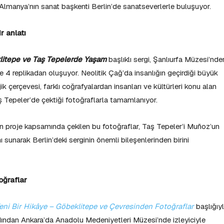
 Almanya’nın sanat başkenti Berlin’de sanatseverlerle buluşuyor.
 anlatı
litepe ve Taş Tepelerde Yaşam
başlıklı sergi, Şanlıurfa Müzesi’nde
ve 4 replikadan oluşuyor. Neolitik Çağ’da insanlığın geçirdiği büyük
 çerçevesi, farklı coğrafyalardan insanları ve kültürleri konu alan
ş Tepeler’de çektiği fotoğraflarla tamamlanıyor.
en proje kapsamında çekilen bu fotoğraflar, Taş Tepeler’i Muñoz’un
 sunarak Berlin’deki serginin önemli bileşenlerinden birini
oğraflar
eni Bir Hikâye – Göbeklitepe ve Çevresinden Fotoğraflar
başlığıy
rdından Ankara’da Anadolu Medeniyetleri Müzesi’nde izleyiciyle