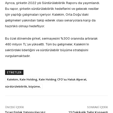
Ayrıca, şirketin 2022 yılı Sürdürülebilirlik Raporu da yayımlandı.
Bu rapor, şirketin sürdürülebilirlik hedeflerini ve gelecek nesiller
için yaptığı çalışmaları içeriyor. Kalekim, Orta Doğu’daki
gelişmeleri yakından takip ederek olası senaryolara karşı da
hazırlıklı olmayı hedefliyor.
Bu özel dönemde şirket, sermayesini %300 oranında artırarak
460 milyon TL’ye yükseltti. Tüm bu gelişmeler, Kalekim’in
sektördeki liderliğini ve sürdürülebilir büyüme stratejisini
vurgulamaktadır.
ETIKETLER
Kalekim, Kale Holding, Kale Holding CFO'su Haluk Alperat,
sürdürülebilirlik, büyüme,
ÖNCEKI İÇERIK
SONRAKI İÇERIK
Ticari Emlak Yatırımcıları Hız
15 Dakikalık Şehir Konsepti