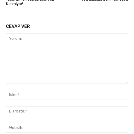
Kesmiyor!
CEVAP VER
Yorum:
İsi
E-
Pos
Web