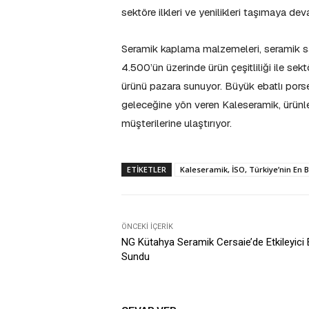
sektöre ilkleri ve yenilikleri taşımaya de
Seramik kaplama malzemeleri, seramik sağ
4.500’ün üzerinde ürün çeşitliliği ile se
ürünü pazara sunuyor. Büyük ebatlı porsel
geleceğine yön veren Kaleseramik, ürünler
müşterilerine ulaştırıyor.
ETIKETLER
Kaleseramik, İSO, Türkiye’nin En 
ÖNCEKI İÇERIK
NG Kütahya Seramik Cersaie’de Etkileyici
Sundu