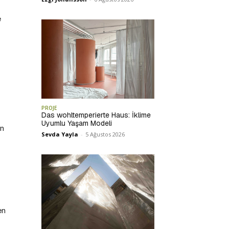
e
PROJE
Das wohltemperierte Haus: İklime
Uyumlu Yaşam Modeli
un
Sevda Yayla
-
5 Ağustos 2026
en