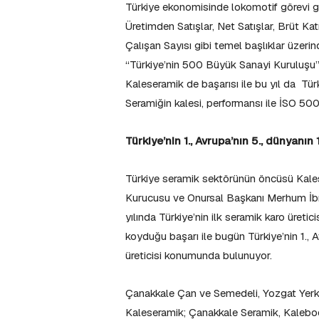
Türkiye ekonomisinde lokomotif görevi gör
Üretimden Satışlar, Net Satışlar, Brüt 
Çalışan Sayısı gibi temel başlıklar üzeri
“Türkiye’nin 500 Büyük Sanayi Kuruluşu” l
Kaleseramik de başarısı ile bu yıl da Türki
Seramiğin kalesi, performansı ile İSO 500 
Türkiye’nin 1., Avrupa’nın 5., dünyanı
Türkiye seramik sektörünün öncüsü Kales
Kurucusu ve Onursal Başkanı Merhum İbr
yılında Türkiye’nin ilk seramik karo üreti
koyduğu başarı ile bugün Türkiye’nin 1.,
üreticisi konumunda bulunuyor.
Çanakkale Çan ve Semedeli, Yozgat Yerkö
Kaleseramik; Çanakkale Seramik, Kalebodu