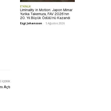
ETKİNLİK
Liminality in Motion: Japon Mimar
Yurika Takemura, FAV 2026’nın
20. Yıl Büyük Ödülü’nü Kazandı
Ezgi Johansson
-
5 Ağustos 2026
 İÇERIK
nı Açtı