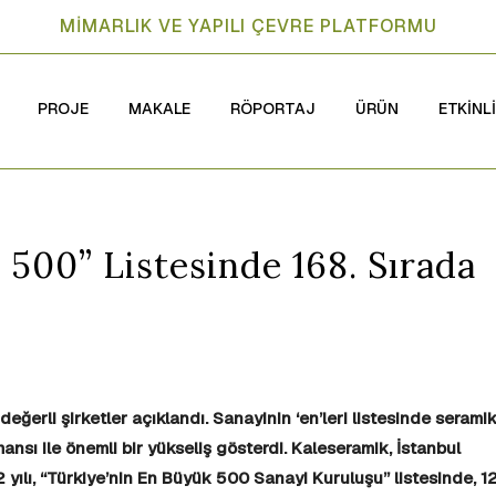
MİMARLIK VE YAPILI ÇEVRE PLATFORMU
PROJE
MAKALE
RÖPORTAJ
ÜRÜN
ETKİNL
500” Listesinde 168. Sırada
değerli şirketler açıklandı. Sanayinin ‘en’leri listesinde serami
ansı ile önemli bir yükseliş gösterdi. Kaleseramik, İstanbul
yılı, “Türkiye’nin En Büyük 500 Sanayi Kuruluşu” listesinde, 1