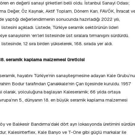
en en değerli sanayi şirketleri belli oldu. İstanbul Sanayi Odası;
Katma Değer, Öz Kaynak, Aktif Toplam, Dönem Karı, FAVÖK, İhracat v
nde yaptığı değerlendirmenin sonucunda hazırladığı 2022 yılı,
istesini açıkladı. Listede, Türkiye seramik sektörünün lideri
ye sanayisinin ‘en’leri listesinde üst sıralara tırmanışını sürdürdü.
listesinde, 12 sıra birden yükselerek, 168. sırada yer aldı.
n 18. seramik kaplama malzemesi üreticisi
eramik, hayatını Türkiye’nin sanayileşmesine adayan Kale Grubu’n
ahim Bodur tarafından Çanakkale’nin Çan ilçesinde kuruldu. 1957
cisi olarak, yolculuğuna başlayan Kaleseramik; 66 yılda ortaya
 Avrupa’nın 5., dünyanın 18. en büyük seramik kaplama malzemesi
y ve Balıkesir Bandırma’daki dört ayrı lokasyonda üretimini sürdür
r, Kalesinterflex, Kale Banyo ve T-One gibi güçlü markalar ile