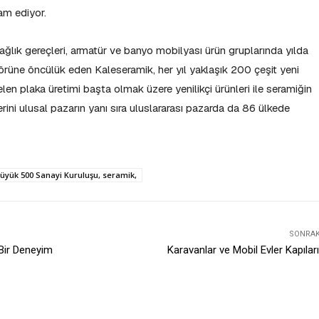
vam ediyor.
lık gereçleri, armatür ve banyo mobilyası ürün gruplarında yılda
ktörüne öncülük eden Kaleseramik, her yıl yaklaşık 200 çeşit yeni
en plaka üretimi başta olmak üzere yenilikçi ürünleri ile seramiğin
ini ulusal pazarın yanı sıra uluslararası pazarda da 86 ülkede
Büyük 500 Sanayi Kuruluşu, seramik,
SONRAKI
 Bir Deneyim
Karavanlar ve Mobil Evler Kapıları