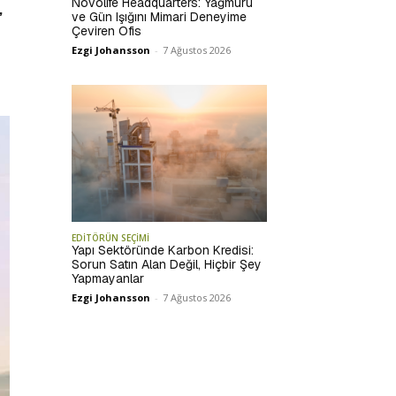
Novolife Headquarters: Yağmuru
,
ve Gün Işığını Mimari Deneyime
Çeviren Ofis
Ezgi Johansson
-
7 Ağustos 2026
EDİTÖRÜN SEÇİMİ
Yapı Sektöründe Karbon Kredisi:
Sorun Satın Alan Değil, Hiçbir Şey
Yapmayanlar
Ezgi Johansson
-
7 Ağustos 2026