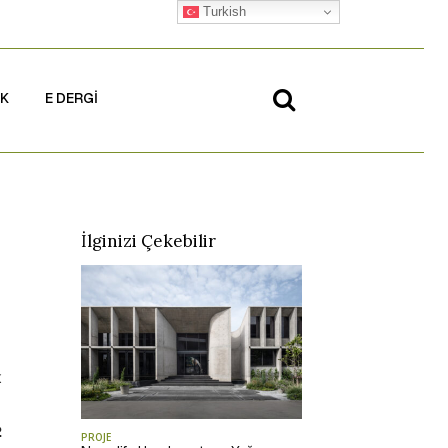
Turkish
İK
E DERGİ
İlginizi Çekebilir
k
2
PROJE