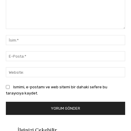
Yorum:
İsi
E-
Pos
Web
Ismimi, e-postamı ve web sitemi bir dahaki sefere bu
tarayıcıya kaydet.
İlginizi Çekebilir