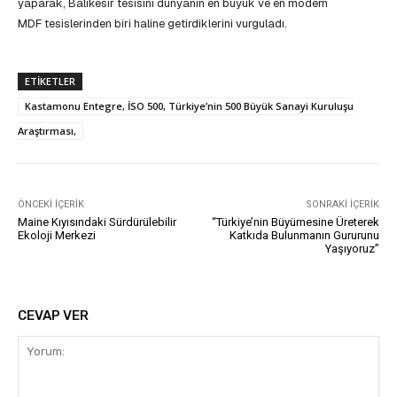
yaparak, Balıkesir tesisini dünyanın en büyük ve en modern
MDF tesislerinden biri haline getirdiklerini vurguladı.
ETIKETLER
Kastamonu Entegre, İSO 500, Türkiye’nin 500 Büyük Sanayi Kuruluşu
Araştırması,
ÖNCEKI İÇERIK
SONRAKI İÇERIK
Maine Kıyısındaki Sürdürülebilir
“Türkiye’nin Büyümesine Üreterek
Ekoloji Merkezi
Katkıda Bulunmanın Gururunu
Yaşıyoruz”
CEVAP VER