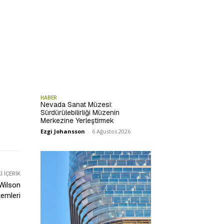
HABER
Nevada Sanat Müzesi:
Sürdürülebilirliği Müzenin
Merkezine Yerleştirmek
Ezgi Johansson
-
6 Ağustos 2026
 İÇERIK
G Wilson
temleri