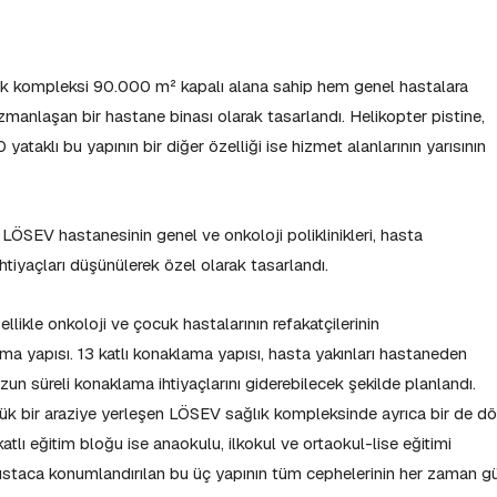
lık kompleksi 90.000 m² kapalı alana sahip hem genel hastalara
manlaşan bir hastane binası olarak tasarlandı. Helikopter pistine,
yataklı bu yapının bir diğer özelliği ise hizmet alanlarının yarısının
LÖSEV hastanesinin genel ve onkoloji poliklinikleri, hasta
ihtiyaçları düşünülerek özel olarak tasarlandı.
llikle onkoloji ve çocuk hastalarının refakatçilerinin
ma yapısı. 13 katlı konaklama yapısı, hasta yakınları hastaneden
n süreli konaklama ihtiyaçlarını giderebilecek şekilde planlandı.
ük bir araziye yerleşen LÖSEV sağlık kompleksinde ayrıca bir de dö
atlı eğitim bloğu ise anaokulu, ilkokul ve ortaokul-lise eğitimi
e ustaca konumlandırılan bu üç yapının tüm cephelerinin her zaman g