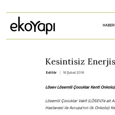
HABER
Kesintisiz Enerji
16 Şubat 2016
Editör
Lösev Lösemili Çocuklar Kenti Onkoloj
Lösemili Çocuklar Vakfı (LÖSEV)’e ait A
Hastanesi ile Avrupa’nın ilk Onkoloji K