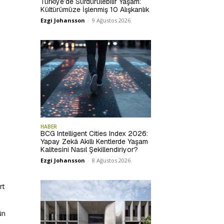
Türkiye’de Sürdürülebilir Yaşam:
Kültürümüze İşlenmiş 10 Alışkanlık
Ezgi Johansson
-
9 Ağustos 2026
HABER
BCG Intelligent Cities Index 2026:
Yapay Zekâ Akıllı Kentlerde Yaşam
Kalitesini Nasıl Şekillendiriyor?
Ezgi Johansson
-
8 Ağustos 2026
rt
ün