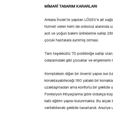
MİMARİ TASARIM KARARLARI
Ankara İncek’te yapılan LÖSEV’e ait sağ
hizmet veren hem de onkoloji alanında uz
acil ve yoğun bakım ünitelerine sahip 280 
çocuk hastalara ayrılmış olması.
Tam teşekküllü 70 polikliniğe sahip olan 
odalarındaki gibi çocuklar ve erişkinlerin 
Kompleksin diğer bir önemli yapısı ise öze
konaklayabileceği 160 yataklı bir konakla
uzaklaşmadan ama konforlu bir şekilde uzu
Fonksiyon ihtiyaçlarına göre oldukça küç
katlı eğitim yapısı bulunmakta. Bu alçak k
verilebilecek şekilde tasarlandı. Araziy