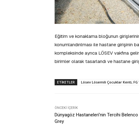
Eğitim ve konaklama bloğunun girişlerini
konumlandırılması ile hastane girişinin b
kompleksinde ayrıca LÖSEV vakfına gelir g
birimler olarak tasarlandı ve hastane giri
ETIKETLER
​Lösev Lösemili Çocuklar Kenti, FG
ÖNCEKI İÇERIK
​Dünyagöz Hastaneleri’nin Tercihi Belenc
Grey