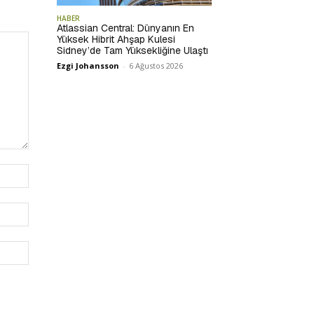
HABER
Atlassian Central: Dünyanın En
Yüksek Hibrit Ahşap Kulesi
Sidney’de Tam Yüksekliğine Ulaştı
Ezgi Johansson
-
6 Ağustos 2026
İsim:*
E-
Posta:*
Website: